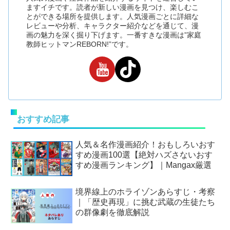
ますイチです。読者が新しい漫画を見つけ、楽しむこ
とができる場所を提供します。人気漫画ごとに詳細な
レビューや分析、キャラクター紹介などを通じて、漫
画の魅力を深く掘り下げます。一番すきな漫画は”家庭
教師ヒットマンREBORN!”です。
おすすめ記事
人気＆名作漫画紹介！おもしろいおす
すめ漫画100選【絶対ハズさないおす
すめ漫画ランキング】｜Mangax厳選
境界線上のホライゾンあらすじ・考察
｜「歴史再現」に挑む武蔵の生徒たち
の群像劇を徹底解説