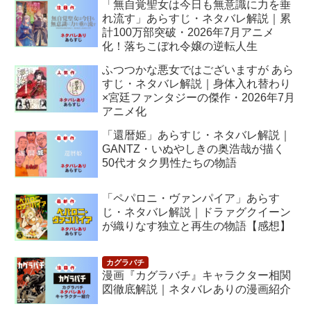
「無自覚聖女は今日も無意識に力を垂
れ流す」あらすじ・ネタバレ解説｜累
計100万部突破・2026年7月アニメ
化！落ちこぼれ令嬢の逆転人生
ふつつかな悪女ではございますが あら
すじ・ネタバレ解説｜身体入れ替わり
×宮廷ファンタジーの傑作・2026年7月
アニメ化
「還暦姫」あらすじ・ネタバレ解説｜
GANTZ・いぬやしきの奥浩哉が描く
50代オタク男性たちの物語
「ペパロニ・ヴァンパイア」あらす
じ・ネタバレ解説｜ドラァグクイーン
が織りなす独立と再生の物語【感想】
漫画『カグラバチ』キャラクター相関
図徹底解説｜ネタバレありの漫画紹介