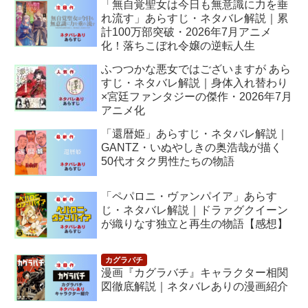
「無自覚聖女は今日も無意識に力を垂
れ流す」あらすじ・ネタバレ解説｜累
計100万部突破・2026年7月アニメ
化！落ちこぼれ令嬢の逆転人生
ふつつかな悪女ではございますが あら
すじ・ネタバレ解説｜身体入れ替わり
×宮廷ファンタジーの傑作・2026年7月
アニメ化
「還暦姫」あらすじ・ネタバレ解説｜
GANTZ・いぬやしきの奥浩哉が描く
50代オタク男性たちの物語
「ペパロニ・ヴァンパイア」あらす
じ・ネタバレ解説｜ドラァグクイーン
が織りなす独立と再生の物語【感想】
漫画『カグラバチ』キャラクター相関
図徹底解説｜ネタバレありの漫画紹介