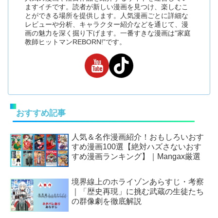
ますイチです。読者が新しい漫画を見つけ、楽しむこ
とができる場所を提供します。人気漫画ごとに詳細な
レビューや分析、キャラクター紹介などを通じて、漫
画の魅力を深く掘り下げます。一番すきな漫画は”家庭
教師ヒットマンREBORN!”です。
おすすめ記事
人気＆名作漫画紹介！おもしろいおす
すめ漫画100選【絶対ハズさないおす
すめ漫画ランキング】｜Mangax厳選
境界線上のホライゾンあらすじ・考察
｜「歴史再現」に挑む武蔵の生徒たち
の群像劇を徹底解説