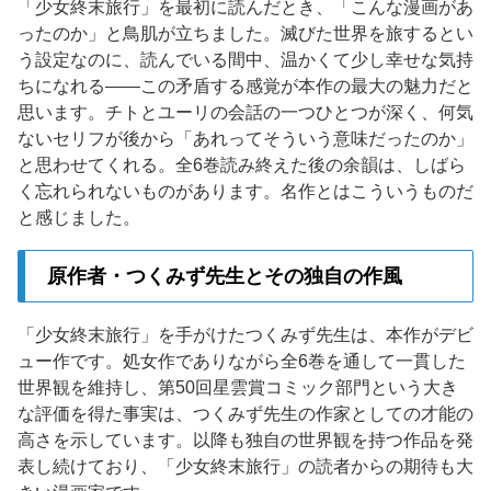
「少女終末旅行」を最初に読んだとき、「こんな漫画があ
ったのか」と鳥肌が立ちました。滅びた世界を旅するとい
う設定なのに、読んでいる間中、温かくて少し幸せな気持
ちになれる——この矛盾する感覚が本作の最大の魅力だと
思います。チトとユーリの会話の一つひとつが深く、何気
ないセリフが後から「あれってそういう意味だったのか」
と思わせてくれる。全6巻読み終えた後の余韻は、しばら
く忘れられないものがあります。名作とはこういうものだ
と感じました。
原作者・つくみず先生とその独自の作風
「少女終末旅行」を手がけたつくみず先生は、本作がデビ
ュー作です。処女作でありながら全6巻を通して一貫した
世界観を維持し、第50回星雲賞コミック部門という大き
な評価を得た事実は、つくみず先生の作家としての才能の
高さを示しています。以降も独自の世界観を持つ作品を発
表し続けており、「少女終末旅行」の読者からの期待も大