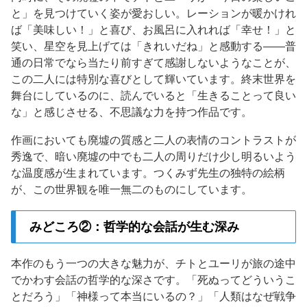
と」を見つけていく姿が愛おしい。レーションが暖かけれ
ば「美味しい！」と喜び、お風呂に入れれば「幸せ！」と
笑い、星空を見上げては「きれいだね」と感動する——普
通の日常でなら当たり前すぎて感謝しないようなことが、
この二人には特別な喜びとして輝いています。終末世界を
舞台にしているのに、読んでいると「生きることって良い
な」と感じさせる、不思議な力を持つ作品です。
作画においても廃墟の質感と二人の表情のコントラストが
秀逸で、暗い廃墟の中でも二人の周りだけ少し明るいよう
な温度感が生まれています。つくみず先生の独特の絵柄
が、この世界観を唯一無二のものにしています。
みどころ②：哲学的な会話が生む深み
本作のもう一つの大きな魅力が、チトとユーリが旅の途中
でかわす会話の哲学的な深さです。「死ぬってどういうこ
とだろう」「神様って本当にいるの？」「人類はなぜ戦争