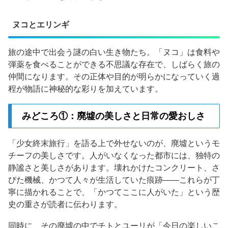
ヌコとエリンギ
旅の途中で出会う謎の白い生き物たち。「ヌコ」は食料や
弾薬を食べることができる不思議な存在で、しばらく旅の
仲間になります。その正体や目的が明らかになっていく過
程が物語に神秘的な彩りを加えています。
みどころ①：廃墟の美しさと日常の愛おしさ
「少女終末旅行」を語る上で外せないのが、廃墟というモ
チーフの美しさです。人がいなくなった都市には、独特の
静謐さと美しさがあります。壊れかけたコンクリート、さ
びた機械、かつて人々が生活していた痕跡——これらが丁
寧に描かれることで、「かつてここに人がいた」という歴
史の重さが読者に伝わります。
同時に、その廃墟の中でチトとユーリが「今日の楽しいこ