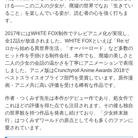
ける——この二人の少女が、廃墟の世界でなお「生きてい
ること」を楽しんでいる姿が、読む者の心を強く打ちま
す。
2017年にはWHITE FOX制作でテレビアニメ化が実現し、
全12話が放送されました。WHITE FOXといえば「Re:ゼ
ロから始める異世界生活」「オーバーロード」など多数の
ヒット作を手掛ける制作会社。本作でも、廃墟の美しさと
二人の少女の会話の温かさを丁寧にアニメーションで表現
しました。アニメ版はCrunchyroll Anime Awards 2018で
ベストスライスオブライフ部門を受賞しています。原作漫
画・アニメ共に高い評価を受ける稀有な作品です。
作者・つくみず先生は本作がデビュー作であり、処女作で
これほどの評価を得た点でも注目されます。その後も独自
の世界観を持つ作品を発表し続けており、「少女終末旅
行」はつくみずワールドの原点として今も多くのファンに
愛されています。