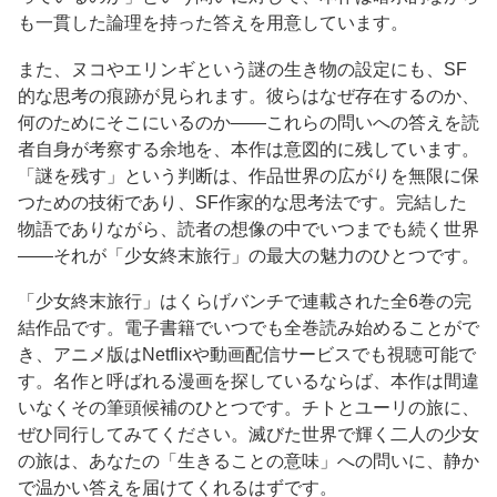
も一貫した論理を持った答えを用意しています。
また、ヌコやエリンギという謎の生き物の設定にも、SF
的な思考の痕跡が見られます。彼らはなぜ存在するのか、
何のためにそこにいるのか——これらの問いへの答えを読
者自身が考察する余地を、本作は意図的に残しています。
「謎を残す」という判断は、作品世界の広がりを無限に保
つための技術であり、SF作家的な思考法です。完結した
物語でありながら、読者の想像の中でいつまでも続く世界
——それが「少女終末旅行」の最大の魅力のひとつです。
「少女終末旅行」はくらげバンチで連載された全6巻の完
結作品です。電子書籍でいつでも全巻読み始めることがで
き、アニメ版はNetflixや動画配信サービスでも視聴可能で
す。名作と呼ばれる漫画を探しているならば、本作は間違
いなくその筆頭候補のひとつです。チトとユーリの旅に、
ぜひ同行してみてください。滅びた世界で輝く二人の少女
の旅は、あなたの「生きることの意味」への問いに、静か
で温かい答えを届けてくれるはずです。