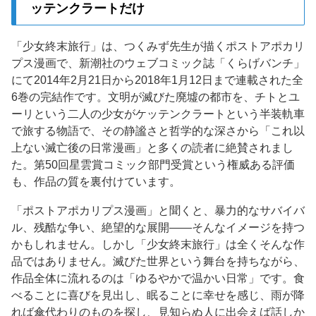
ッテンクラートだけ
「少女終末旅行」は、つくみず先生が描くポストアポカリ
プス漫画で、新潮社のウェブコミック誌「くらげバンチ」
にて2014年2月21日から2018年1月12日まで連載された全
6巻の完結作です。文明が滅びた廃墟の都市を、チトとユ
ーリという二人の少女がケッテンクラートという半装軌車
で旅する物語で、その静謐さと哲学的な深さから「これ以
上ない滅亡後の日常漫画」と多くの読者に絶賛されまし
た。第50回星雲賞コミック部門受賞という権威ある評価
も、作品の質を裏付けています。
「ポストアポカリプス漫画」と聞くと、暴力的なサバイバ
ル、残酷な争い、絶望的な展開——そんなイメージを持つ
かもしれません。しかし「少女終末旅行」は全くそんな作
品ではありません。滅びた世界という舞台を持ちながら、
作品全体に流れるのは「ゆるやかで温かい日常」です。食
べることに喜びを見出し、眠ることに幸せを感じ、雨が降
れば傘代わりのものを探し、見知らぬ人に出会えば話しか