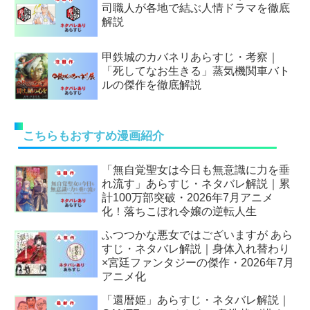
司職人が各地で結ぶ人情ドラマを徹底
解説
甲鉄城のカバネリあらすじ・考察｜
「死してなお生きる」蒸気機関車バト
ルの傑作を徹底解説
こちらもおすすめ漫画紹介
「無自覚聖女は今日も無意識に力を垂
れ流す」あらすじ・ネタバレ解説｜累
計100万部突破・2026年7月アニメ
化！落ちこぼれ令嬢の逆転人生
ふつつかな悪女ではございますが あら
すじ・ネタバレ解説｜身体入れ替わり
×宮廷ファンタジーの傑作・2026年7月
アニメ化
「還暦姫」あらすじ・ネタバレ解説｜