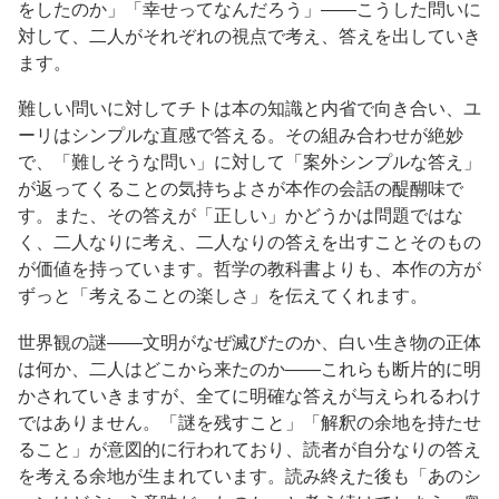
をしたのか」「幸せってなんだろう」——こうした問いに
対して、二人がそれぞれの視点で考え、答えを出していき
ます。
難しい問いに対してチトは本の知識と内省で向き合い、ユ
ーリはシンプルな直感で答える。その組み合わせが絶妙
で、「難しそうな問い」に対して「案外シンプルな答え」
が返ってくることの気持ちよさが本作の会話の醍醐味で
す。また、その答えが「正しい」かどうかは問題ではな
く、二人なりに考え、二人なりの答えを出すことそのもの
が価値を持っています。哲学の教科書よりも、本作の方が
ずっと「考えることの楽しさ」を伝えてくれます。
世界観の謎——文明がなぜ滅びたのか、白い生き物の正体
は何か、二人はどこから来たのか——これらも断片的に明
かされていきますが、全てに明確な答えが与えられるわけ
ではありません。「謎を残すこと」「解釈の余地を持たせ
ること」が意図的に行われており、読者が自分なりの答え
を考える余地が生まれています。読み終えた後も「あのシ