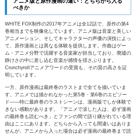
アニメ版と原作漫画の違い：どちらから入る
べきか
WHITE FOX制作の2017年アニメは全12話で、原作の第4
巻相当までを映像化しています。アニメ版は音楽と美しい
アニメーション、そしてキャラクターの声優の演技によっ
て、原作漫画とは異なる体験を提供します。作曲はゲー
ム・アニメ分野で活躍する音楽家が担当しており、廃墟の
静けさの中に差し込む音楽が感情を揺さぶります。
Crunchyrollアニメアワードの受賞も、その質の高さを証
明しています。
一方、原作漫画は最終巻のラストまで全てを描いていま
す。アニメでは描かれなかった第5巻・第6巻のエピソー
ド——特に最終巻のラストシーンは、漫画版でしか体験で
きない感動があります。「アニメで涙した人は、必ず漫画
の最終巻も読むべき」とファンの間で語り継がれている理
由はここにあります。どちらから入っても間違いはありま
せんが、アニメから入った場合は必ず漫画の最終巻まで読