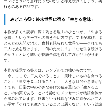
ーンはどういう意味だったのか」と考え続けてしまう、奥
行きのある作品です。
みどころ③：終末世界に宿る「生きる意味」
本作が多くの読者に深く刺さる理由のひとつが、「生きる
意味」というテーマへの向き合い方です。文明が滅び、ほ
とんどの人間が消え、食料も限られた世界で——それでも
二人は旅を続けます。「何のために？」「なぜ生き続ける
のか？」という問いが物語全体を通して浮かび上がりま
す。
本作が提示する答えは、シンプルで力強いものです。
「今、ここで、二人でいること」「美味しいものを食べる
こと」「星空を見上げること」——大きな目的や意味がな
くても、日常の中の小さな喜びの積み重ねが「生きるこ
と」の内実である、という静かなメッセージが物語全体か
ら滲み出ています。終末という極端な状況に置かれた二人
が示す「それでも生きていることは悪くない」という結論