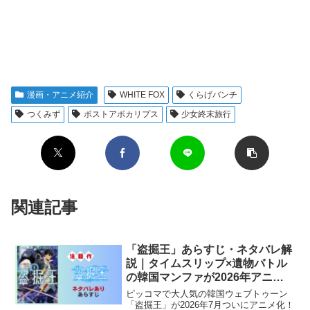
漫画・アニメ紹介
WHITE FOX
くらげバンチ
つくみず
ポストアポカリプス
少女終末旅行
関連記事
「盗掘王」あらすじ・ネタバレ解
説｜タイムスリップ×遺物バトル
の韓国マンファが2026年アニメ
化
ピッコマで大人気の韓国ウェブトゥーン
「盗掘王」が2026年7月ついにアニメ化！