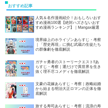
おすすめ記事
人気＆名作漫画紹介！おもしろいおす
すめ漫画100選【絶対ハズさないおす
すめ漫画ランキング】｜Mangax厳選
境界線上のホライゾンあらすじ・考察
｜「歴史再現」に挑む武蔵の生徒たち
の群像劇を徹底解説
ガチャ勇者のストーリークエスト!!あ
らすじ・考察｜運だけで異世界を生き
抜く理不尽コメディを徹底解説
文豪の花嫁あらすじ・考察｜政略結婚
から始まる明治大正ロマンの正体を徹
底解説
旅する寿司あらすじ・考察｜流浪の寿