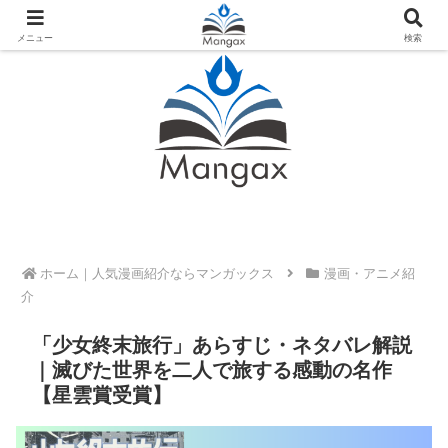
人気おすすめ漫画紹介ならMangax（マンガックス）
メニュー
検索
ホーム
漫画・アニメ紹
介
「少女終末旅行」あらすじ・ネタバレ解説
｜滅びた世界を二人で旅する感動の名作
【星雲賞受賞】