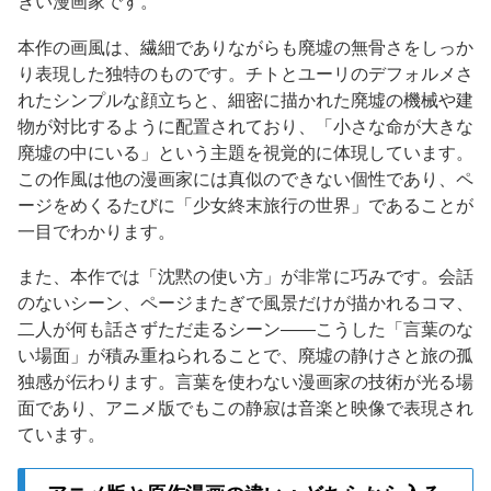
きい漫画家です。
本作の画風は、繊細でありながらも廃墟の無骨さをしっか
り表現した独特のものです。チトとユーリのデフォルメさ
れたシンプルな顔立ちと、細密に描かれた廃墟の機械や建
物が対比するように配置されており、「小さな命が大きな
廃墟の中にいる」という主題を視覚的に体現しています。
この作風は他の漫画家には真似のできない個性であり、ペ
ージをめくるたびに「少女終末旅行の世界」であることが
一目でわかります。
また、本作では「沈黙の使い方」が非常に巧みです。会話
のないシーン、ページまたぎで風景だけが描かれるコマ、
二人が何も話さずただ走るシーン——こうした「言葉のな
い場面」が積み重ねられることで、廃墟の静けさと旅の孤
独感が伝わります。言葉を使わない漫画家の技術が光る場
面であり、アニメ版でもこの静寂は音楽と映像で表現され
ています。