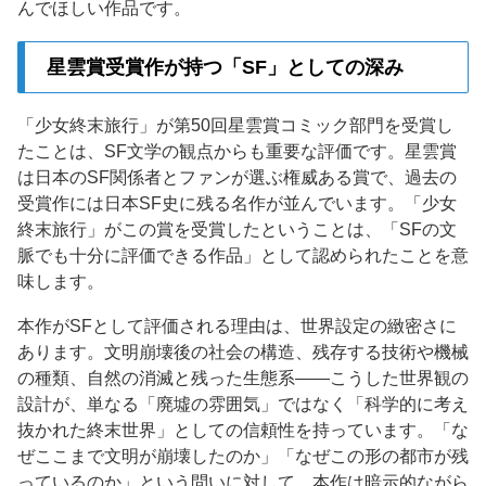
んでほしい作品です。
星雲賞受賞作が持つ「SF」としての深み
「少女終末旅行」が第50回星雲賞コミック部門を受賞し
たことは、SF文学の観点からも重要な評価です。星雲賞
は日本のSF関係者とファンが選ぶ権威ある賞で、過去の
受賞作には日本SF史に残る名作が並んでいます。「少女
終末旅行」がこの賞を受賞したということは、「SFの文
脈でも十分に評価できる作品」として認められたことを意
味します。
本作がSFとして評価される理由は、世界設定の緻密さに
あります。文明崩壊後の社会の構造、残存する技術や機械
の種類、自然の消滅と残った生態系——こうした世界観の
設計が、単なる「廃墟の雰囲気」ではなく「科学的に考え
抜かれた終末世界」としての信頼性を持っています。「な
ぜここまで文明が崩壊したのか」「なぜこの形の都市が残
っているのか」という問いに対して、本作は暗示的ながら