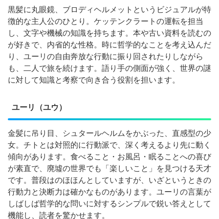
黒髪に丸眼鏡、ブロディヘルメットというビジュアルが特
徴的な主人公のひとり。ケッテンクラートの運転を担当
し、文字や機械の知識を持ちます。本や古い資料を読むの
が好きで、内省的な性格。時に哲学的なことを考え込んだ
り、ユーリの自由奔放な行動に振り回されたりしながら
も、二人で旅を続けます。語り手の側面が強く、世界の謎
に対して知識と考察で向き合う役割を担います。
ユーリ（ユウ）
金髪に吊り目、シュタールヘルムをかぶった、直感型の少
女。チトとは対照的に行動派で、深く考えるより先に動く
傾向があります。食べること・お風呂・眠ることへの喜び
が素直で、廃墟の世界でも「楽しいこと」を見つける天才
です。普段はのほほんとしていますが、いざというときの
行動力と決断力は確かなものがあります。ユーリの言葉が
しばしば哲学的な問いに対するシンプルで鋭い答えとして
機能し、読者を驚かせます。