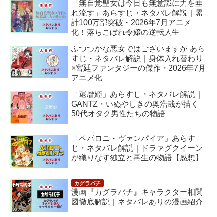
「無自覚聖女は今日も無意識に力を垂
れ流す」あらすじ・ネタバレ解説｜累
計100万部突破・2026年7月アニメ
化！落ちこぼれ令嬢の逆転人生
ふつつかな悪女ではございますが あら
すじ・ネタバレ解説｜身体入れ替わり
×宮廷ファンタジーの傑作・2026年7月
アニメ化
「還暦姫」あらすじ・ネタバレ解説｜
GANTZ・いぬやしきの奥浩哉が描く
50代オタク男性たちの物語
「ペパロニ・ヴァンパイア」あらす
じ・ネタバレ解説｜ドラァグクイーン
が織りなす独立と再生の物語【感想】
漫画『カグラバチ』キャラクター相関
図徹底解説｜ネタバレありの漫画紹介