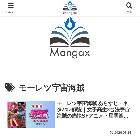
人気おすすめ漫画紹介ならMangax（マンガックス）
メニュー
検索
モーレツ宇宙海賊
モーレツ宇宙海賊 あらすじ・ネ
タバレ解説｜女子高生×合法宇宙
海賊の痛快SFアニメ・星雲賞受
賞作品
2026.05.16