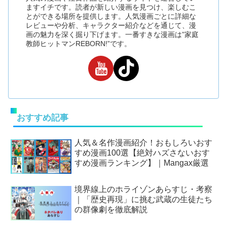
ますイチです。読者が新しい漫画を見つけ、楽しむこ
とができる場所を提供します。人気漫画ごとに詳細な
レビューや分析、キャラクター紹介などを通じて、漫
画の魅力を深く掘り下げます。一番すきな漫画は”家庭
教師ヒットマンREBORN!”です。
おすすめ記事
人気＆名作漫画紹介！おもしろいおす
すめ漫画100選【絶対ハズさないおす
すめ漫画ランキング】｜Mangax厳選
境界線上のホライゾンあらすじ・考察
｜「歴史再現」に挑む武蔵の生徒たち
の群像劇を徹底解説