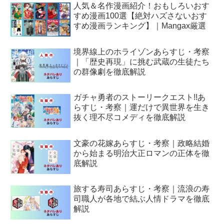
人気＆名作漫画紹介！おもしろいおす
すめ漫画100選【絶対ハズさないおす
すめ漫画ランキング】｜Mangax厳選
境界線上のホライゾンあらすじ・考察
｜「歴史再現」に挑む武蔵の生徒たち
の群像劇を徹底解説
ガチャ勇者のストーリークエスト!!あ
らすじ・考察｜運だけで異世界を生き
抜く理不尽コメディを徹底解説
文豪の花嫁あらすじ・考察｜政略結婚
から始まる明治大正ロマンの正体を徹
底解説
旅する寿司あらすじ・考察｜流浪の寿
司職人が各地で結ぶ人情ドラマを徹底
解説