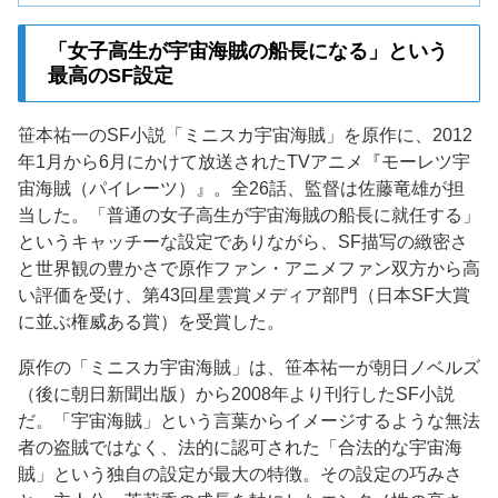
「女子高生が宇宙海賊の船長になる」という
最高のSF設定
笹本祐一のSF小説「ミニスカ宇宙海賊」を原作に、2012
年1月から6月にかけて放送されたTVアニメ『モーレツ宇
宙海賊（パイレーツ）』。全26話、監督は佐藤竜雄が担
当した。「普通の女子高生が宇宙海賊の船長に就任する」
というキャッチーな設定でありながら、SF描写の緻密さ
と世界観の豊かさで原作ファン・アニメファン双方から高
い評価を受け、第43回星雲賞メディア部門（日本SF大賞
に並ぶ権威ある賞）を受賞した。
原作の「ミニスカ宇宙海賊」は、笹本祐一が朝日ノベルズ
（後に朝日新聞出版）から2008年より刊行したSF小説
だ。「宇宙海賊」という言葉からイメージするような無法
者の盗賊ではなく、法的に認可された「合法的な宇宙海
賊」という独自の設定が最大の特徴。その設定の巧みさ