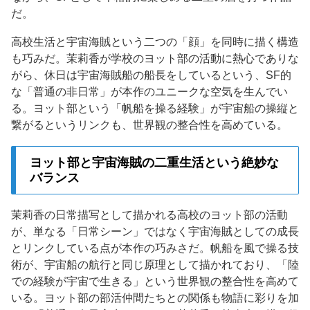
だ。
高校生活と宇宙海賊という二つの「顔」を同時に描く構造
も巧みだ。茉莉香が学校のヨット部の活動に熱心でありな
がら、休日は宇宙海賊船の船長をしているという、SF的
な「普通の非日常」が本作のユニークな空気を生んでい
る。ヨット部という「帆船を操る経験」が宇宙船の操縦と
繋がるというリンクも、世界観の整合性を高めている。
ヨット部と宇宙海賊の二重生活という絶妙な
バランス
茉莉香の日常描写として描かれる高校のヨット部の活動
が、単なる「日常シーン」ではなく宇宙海賊としての成長
とリンクしている点が本作の巧みさだ。帆船を風で操る技
術が、宇宙船の航行と同じ原理として描かれており、「陸
での経験が宇宙で生きる」という世界観の整合性を高めて
いる。ヨット部の部活仲間たちとの関係も物語に彩りを加