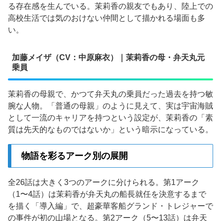
る存在感を生んでいる。茉莉香の親友でもあり、陸上での
高校生活では気のおけない仲間として描かれる場面も多
い。
加藤メイザ（CV：中原麻衣）｜茉莉香の母・弁天丸元
乗員
茉莉香の母親で、かつて弁天丸の乗員だった過去を持つ敏
腕な人物。「普通の母親」のように見えて、実は宇宙海賊
として一流のキャリアを持つという設定が、茉莉香の「素
質は先天的なものではないか」という暗示になっている。
物語を彩るアーク別の展開
全26話は大きく3つのアークに分けられる。第1アーク
（1〜4話）は茉莉香が弁天丸の船長就任を決意するまで
を描く「導入編」で、超豪華客船グランド・トレジャーで
の事件が初の山場となる。第2アーク（5〜13話）は弁天