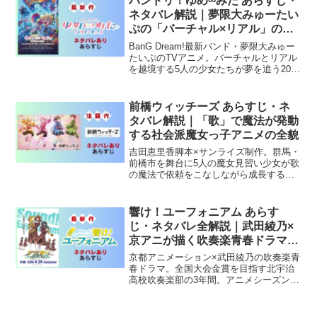
バンドリ！ゆめ∞みた あらすじ・
ネタバレ解説｜夢限大みゅーたい
ぷの「バーチャル×リアル」の新
境地
BanG Dream!最新バンド・夢限大みゅー
たいぷのTVアニメ。バーチャルとリアル
を越境する5人の少女たちが夢を追う2026
年夏アニメ。ニチカライン制作。
前橋ウィッチーズ あらすじ・ネ
タバレ解説｜「歌」で魔法が発動
する社会派魔女っ子アニメの全貌
吉田恵里香脚本×サンライズ制作。群馬・
前橋市を舞台に5人の魔女見習い少女が歌
の魔法で依頼をこなしながら成長する
2025年春アニメ。
響け！ユーフォニアム あらす
じ・ネタバレ全解説｜武田綾乃×
京アニが描く吹奏楽青春ドラマの
金字塔
京都アニメーション×武田綾乃の吹奏楽青
春ドラマ。全国大会金賞を目指す北宇治
高校吹奏楽部の3年間。アニメシーズン
1〜3の完全解説。