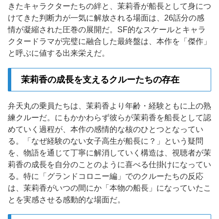
きたキャラクターたちの絆と、茉莉香が船長として身につ
けてきた判断力が一気に解放される場面は、26話分の感
情が凝縮された圧巻の展開だ。SF的なスケールとキャラ
クタードラマが完璧に融合した最終盤は、本作を「傑作」
と呼ぶに値する出来栄えだ。
茉莉香の成長を支えるクルーたちの存在
弁天丸の乗員たちは、茉莉香より年齢・経験ともに上の熟
練クルーだ。にもかかわらず彼らが茉莉香を船長として認
めていく過程が、本作の感情的な核のひとつとなってい
る。「なぜ経験のない女子高生が船長に？」という疑問
を、物語を通じて丁寧に解消していく構造は、視聴者が茉
莉香の成長を自分のことのように喜べる仕掛けになってい
る。特に「グランドコロニー編」でのクルーたちの反応
は、茉莉香がいつの間にか「本物の船長」になっていたこ
とを実感させる感動的な場面だ。