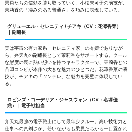
乗員たちの信頼を勝ち取っていく。小松未可子の演技が、
茉莉香の「凄みのある普通さ」を巧みに表現している。
グリューエル・セレニティ / チアキ（CV：花澤香菜）
｜副船長
実は宇宙の有力家系「セレニティ家」の令嬢でありなが
ら、弁天丸の副船長として茉莉香をサポートする。クール
な態度の裏に熱い想いを持つキャラクターで、茉莉香との
凸凹コンビが本作の大きな魅力のひとつだ。花澤香菜の演
技が、チアキの「ツンデレ」な魅力を完璧に体現してい
る。
ロビンズ・コーデリア・ジャスウォン（CV：名塚佳
織）｜電子戦担当
弁天丸最強の電子戦士にして最年少クルー。高い技術力と
仕事への真剣さが、若いながらも乗員たちから一目置かれ