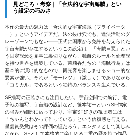
見どころ・考察｜「合法的な宇宙海賊」とい
う設定の巧みさ
本作の最大の魅力は「合法的な宇宙海賊（プライベータ
ー）」というアイデアだ。法の抜け穴でも、違法活動のグ
レーゾーンでもない——正式に国家から免許を与えられた
宇宙海賊が存在するというこの設定は、「海賊＝悪」とい
う固定観念を見事に裏切りながら、独自のルールと倫理観
を持つ世界を構築している。茉莉香たちの「海賊行為」は
基本的に演出的なもので、観光客を楽しませるショー的な
要素が強い。それが「モーレツ」（激しく）でありながら
「コミカル」であるという独特のバランスを生んでいる。
SF描写の正確さにも注目したい。宇宙空間での航行、電
子戦の描写、宇宙船の設計など、笹本祐一というSF作家
の強みが細部に宿っており、宇宙SF好きの視聴者には
「ちゃんとわかって作っている」という信頼感を与える。
星雲賞受賞はその評価の証だろう。エンタメとして楽しみ
ながら、SFとして本格的に楽しめる二重の層を持つ作品