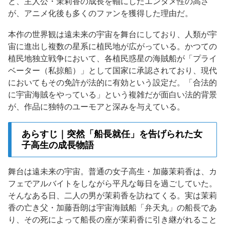
と、主人公・茉莉香の成長を軸にしたエンタメ性の高さ
が、アニメ化後も多くのファンを獲得した理由だ。
本作の世界観は遠未来の宇宙を舞台にしており、人類が宇
宙に進出し複数の星系に植民地が広がっている。かつての
植民地独立戦争において、各植民惑星の海賊船が「プライ
ベーター（私掠船）」として国家に承認されており、現代
においてもその免許が法的に有効という設定だ。「合法的
に宇宙海賊をやっている」という複雑だが面白い法的背景
が、作品に独特のユーモアと深みを与えている。
あらすじ｜突然「船長就任」を告げられた女
子高生の成長物語
舞台は遠未来の宇宙。普通の女子高生・加藤茉莉香は、カ
フェでアルバイトをしながら平凡な毎日を過ごしていた。
そんなある日、二人の男が茉莉香を訪ねてくる。実は茉莉
香の亡き父・加藤吾朗は宇宙海賊船「弁天丸」の船長であ
り、その死によって船長の座が茉莉香に引き継がれること