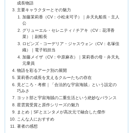
成長物語
主要キャラクターとその魅力
加藤茉莉香（CV：小松未可子）｜弁天丸船長・主人
公
グリューエル・セレニティ / チアキ（CV：花澤香
菜）｜副船長
ロビンズ・コーデリア・ジャスウォン（CV：名塚佳
織）｜電子戦担当
加藤メイザ（CV：中原麻衣）｜茉莉香の母・弁天丸
元乗員
物語を彩るアーク別の展開
茉莉香の成長を支えるクルーたちの存在
見どころ・考察｜「合法的な宇宙海賊」という設定の
巧みさ
ヨット部と宇宙海賊の二重生活という絶妙なバランス
星雲賞受賞と原作シリーズの魅力
まとめ｜SFとエンタメが高次元で融合した傑作
こんな人におすすめ
著者の感想