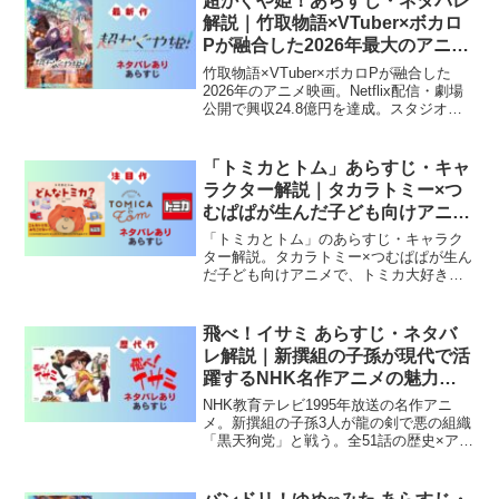
超かぐや姫！あらすじ・ネタバレ
解説｜竹取物語×VTuber×ボカロ
Pが融合した2026年最大のアニメ
映画
竹取物語×VTuber×ボカロPが融合した
2026年のアニメ映画。Netflix配信・劇場
公開で興収24.8億円を達成。スタジオコ
ロリド制作の傑作。
「トミカとトム」あらすじ・キャ
ラクター解説｜タカラトミー×つ
むぱぱが生んだ子ども向けアニメ
の世界
「トミカとトム」のあらすじ・キャラク
ター解説。タカラトミー×つむぱぱが生ん
だ子ども向けアニメで、トミカ大好きな
くまのぬいぐるみ・トムの夜の冒険を徹
底紹介します。
飛べ！イサミ あらすじ・ネタバ
レ解説｜新撰組の子孫が現代で活
躍するNHK名作アニメの魅力を
徹底紹介
NHK教育テレビ1995年放送の名作アニ
メ。新撰組の子孫3人が龍の剣で悪の組織
「黒天狗党」と戦う。全51話の歴史×アク
ションアニメの魅力を紹介。