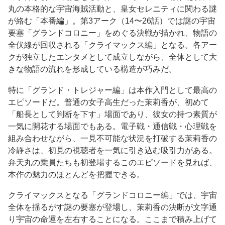
丸の本格的な宇宙海賊活動と、皇女セレニティに関わる謎
が絡む「本番編」。第3アーク（14〜26話）では謎の宇宙
要塞「グランドコロニー」をめぐる決戦が描かれ、物語の
全伏線が回収される「クライマックス編」となる。各アー
クが独立したエンタメとして成立しながら、全体として大
きな物語の流れを形成している構造が巧みだ。
特に「グランド・トレジャー編」は本作入門として最高の
エピソードだ。普通の女子高生だった茉莉香が、初めて
「船長として判断を下す」場面であり、彼女の持つ素質が
一気に開花する場面でもある。電子戦・通信戦・心理戦を
組み合わせながら、一見不可能な状況を打破する茉莉香の
冷静さは、初見の視聴者を一気に引き込む吸引力がある。
弁天丸の乗員たちも初登場するこのエピソードを見れば、
本作の魅力のほとんどを把握できる。
クライマックスとなる「グランドコロニー編」では、宇宙
全体を揺るがす謎の要塞が登場し、茉莉香の決断が文字通
り宇宙の命運を左右することになる。ここまで積み上げて