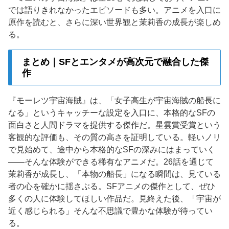
では語りきれなかったエピソードも多い。アニメを入口に
原作を読むと、さらに深い世界観と茉莉香の成長が楽しめ
る。
まとめ｜SFとエンタメが高次元で融合した傑
作
『モーレツ宇宙海賊』は、「女子高生が宇宙海賊の船長に
なる」というキャッチーな設定を入口に、本格的なSFの
面白さと人間ドラマを提供する傑作だ。星雲賞受賞という
客観的な評価も、その質の高さを証明している。軽いノリ
で見始めて、途中から本格的なSFの深みにはまっていく
——そんな体験ができる稀有なアニメだ。26話を通じて
茉莉香が成長し、「本物の船長」になる瞬間は、見ている
者の心を確かに揺さぶる。SFアニメの傑作として、ぜひ
多くの人に体験してほしい作品だ。見終えた後、「宇宙が
近く感じられる」そんな不思議で豊かな体験が待ってい
る。