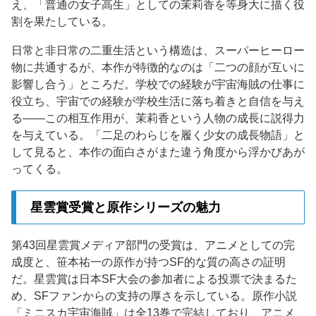
え、「普通の女子高生」としての茉莉香を等身大に描く役
割を果たしている。
日常と非日常の二重生活という構造は、スーパーヒーロー
物に共通するが、本作が特徴的なのは「二つの顔が互いに
影響し合う」ところだ。学校での経験が宇宙海賊の仕事に
役立ち、宇宙での経験が学校生活に落ち着きと自信を与え
る——この相互作用が、茉莉香という人物の成長に説得力
を与えている。「二足のわらじを履く少女の成長物語」と
して見ると、本作の面白さがまた違う角度から浮かびあが
ってくる。
星雲賞受賞と原作シリーズの魅力
第43回星雲賞メディア部門の受賞は、アニメとしての完
成度と、笹本祐一の原作が持つSF的な質の高さの証明
だ。星雲賞は日本SF大会の参加者による投票で決まるた
め、SFファンからの支持の厚さを示している。原作小説
「ミニスカ宇宙海賊」は全13巻で完結しており、アニメ