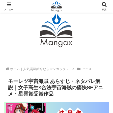
人気おすすめ漫画紹介ならMangax（マンガックス）
メニュー
検索
ホーム
アニメ
モーレツ宇宙海賊 あらすじ・ネタバレ解
説｜女子高生×合法宇宙海賊の痛快SFアニ
メ・星雲賞受賞作品