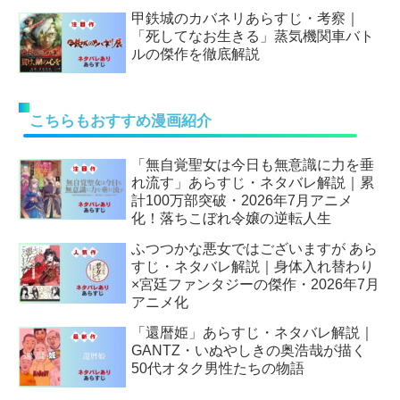
甲鉄城のカバネリあらすじ・考察｜
「死してなお生きる」蒸気機関車バト
ルの傑作を徹底解説
こちらもおすすめ漫画紹介
「無自覚聖女は今日も無意識に力を垂
れ流す」あらすじ・ネタバレ解説｜累
計100万部突破・2026年7月アニメ
化！落ちこぼれ令嬢の逆転人生
ふつつかな悪女ではございますが あら
すじ・ネタバレ解説｜身体入れ替わり
×宮廷ファンタジーの傑作・2026年7月
アニメ化
「還暦姫」あらすじ・ネタバレ解説｜
GANTZ・いぬやしきの奥浩哉が描く
50代オタク男性たちの物語