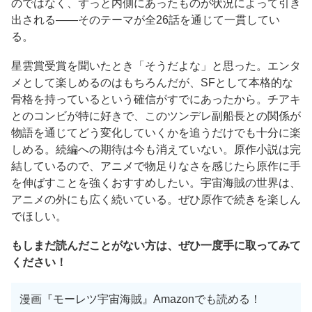
のではなく、ずっと内側にあったものが状況によって引き
出される——そのテーマが全26話を通じて一貫してい
る。
星雲賞受賞を聞いたとき「そうだよな」と思った。エンタ
メとして楽しめるのはもちろんだが、SFとして本格的な
骨格を持っているという確信がすでにあったから。チアキ
とのコンビが特に好きで、このツンデレ副船長との関係が
物語を通じてどう変化していくかを追うだけでも十分に楽
しめる。続編への期待は今も消えていない。原作小説は完
結しているので、アニメで物足りなさを感じたら原作に手
を伸ばすことを強くおすすめしたい。宇宙海賊の世界は、
アニメの外にも広く続いている。ぜひ原作で続きを楽しん
でほしい。
もしまだ読んだことがない方は、ぜひ一度手に取ってみて
ください！
漫画『モーレツ宇宙海賊』Amazonでも読める！