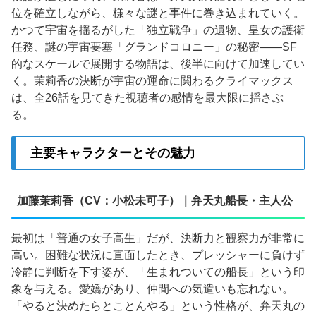
位を確立しながら、様々な謎と事件に巻き込まれていく。
かつて宇宙を揺るがした「独立戦争」の遺物、皇女の護衛
任務、謎の宇宙要塞「グランドコロニー」の秘密——SF
的なスケールで展開する物語は、後半に向けて加速してい
く。茉莉香の決断が宇宙の運命に関わるクライマックス
は、全26話を見てきた視聴者の感情を最大限に揺さぶ
る。
主要キャラクターとその魅力
加藤茉莉香（CV：小松未可子）｜弁天丸船長・主人公
最初は「普通の女子高生」だが、決断力と観察力が非常に
高い。困難な状況に直面したとき、プレッシャーに負けず
冷静に判断を下す姿が、「生まれついての船長」という印
象を与える。愛嬌があり、仲間への気遣いも忘れない。
「やると決めたらとことんやる」という性格が、弁天丸の