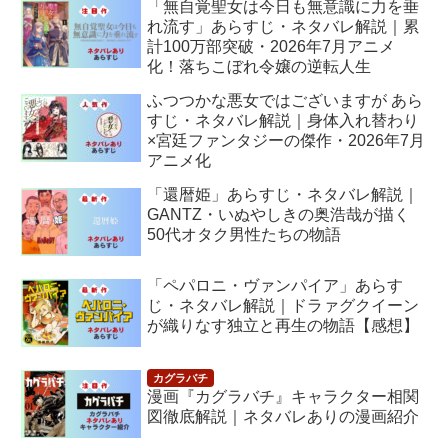
「無自覚聖女は今日も無意識に力を垂
れ流す」あらすじ・ネタバレ解説｜累
計100万部突破・2026年7月アニメ
化！落ちこぼれ令嬢の逆転人生
ふつつかな悪女ではございますが あら
すじ・ネタバレ解説｜身体入れ替わり
×宮廷ファンタジーの傑作・2026年7月
アニメ化
「還暦姫」あらすじ・ネタバレ解説｜
GANTZ・いぬやしきの奥浩哉が描く
50代オタク男性たちの物語
「ペパロニ・ヴァンパイア」あらす
じ・ネタバレ解説｜ドラァグクイーン
が織りなす独立と再生の物語【感想】
漫画『カグラバチ』キャラクター相関
図徹底解説｜ネタバレありの漫画紹介