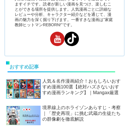
ますイチです。読者が新しい漫画を見つけ、楽しむこ
とができる場所を提供します。人気漫画ごとに詳細な
レビューや分析、キャラクター紹介などを通じて、漫
画の魅力を深く掘り下げます。一番すきな漫画は”家庭
教師ヒットマンREBORN!”です。
おすすめ記事
人気＆名作漫画紹介！おもしろいおす
すめ漫画100選【絶対ハズさないおす
すめ漫画ランキング】｜Mangax厳選
境界線上のホライゾンあらすじ・考察
｜「歴史再現」に挑む武蔵の生徒たち
の群像劇を徹底解説