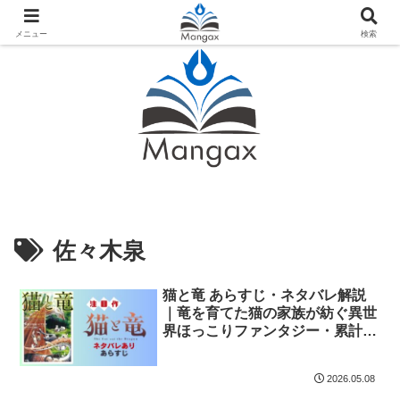
人気おすすめ漫画紹介ならMangax（マンガックス）
メニュー
検索
佐々木泉
猫と竜 あらすじ・ネタバレ解説
｜竜を育てた猫の家族が紡ぐ異世
界ほっこりファンタジー・累計
100万部
2026.05.08