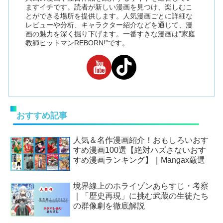
ますイチです。読者が新しい漫画を見つけ、楽しむこ
とができる場所を提供します。人気漫画ごとに詳細な
レビューや分析、キャラクター紹介などを通じて、漫
画の魅力を深く掘り下げます。一番すきな漫画は”家庭
教師ヒットマンREBORN!”です。
おすすめ記事
人気＆名作漫画紹介！おもしろいおす
すめ漫画100選【絶対ハズさないおす
すめ漫画ランキング】｜Mangax厳選
境界線上のホライゾンあらすじ・考察
｜「歴史再現」に挑む武蔵の生徒たち
の群像劇を徹底解説