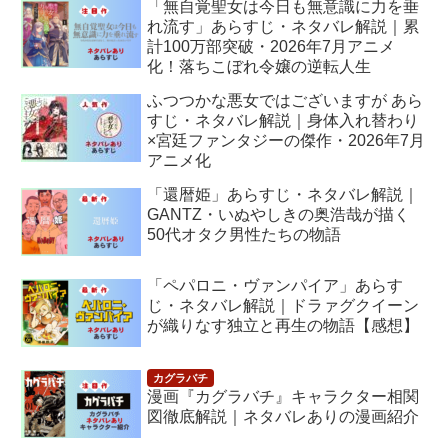
「無自覚聖女は今日も無意識に力を垂
れ流す」あらすじ・ネタバレ解説｜累
計100万部突破・2026年7月アニメ
化！落ちこぼれ令嬢の逆転人生
ふつつかな悪女ではございますが あら
すじ・ネタバレ解説｜身体入れ替わり
×宮廷ファンタジーの傑作・2026年7月
アニメ化
「還暦姫」あらすじ・ネタバレ解説｜
GANTZ・いぬやしきの奥浩哉が描く
50代オタク男性たちの物語
「ペパロニ・ヴァンパイア」あらす
じ・ネタバレ解説｜ドラァグクイーン
が織りなす独立と再生の物語【感想】
漫画『カグラバチ』キャラクター相関
図徹底解説｜ネタバレありの漫画紹介