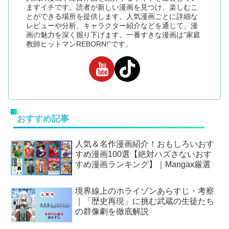
ますイチです。読者が新しい漫画を見つけ、楽しむこ
とができる場所を提供します。人気漫画ごとに詳細な
レビューや分析、キャラクター紹介などを通じて、漫
画の魅力を深く掘り下げます。一番すきな漫画は”家庭
教師ヒットマンREBORN!”です。
おすすめ記事
人気＆名作漫画紹介！おもしろいおす
すめ漫画100選【絶対ハズさないおす
すめ漫画ランキング】｜Mangax厳選
境界線上のホライゾンあらすじ・考察
｜「歴史再現」に挑む武蔵の生徒たち
の群像劇を徹底解説