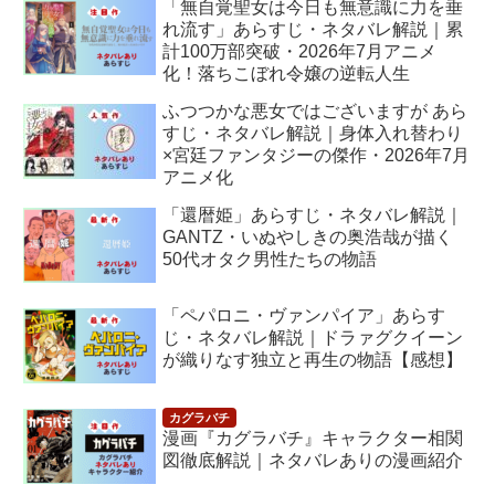
「無自覚聖女は今日も無意識に力を垂
れ流す」あらすじ・ネタバレ解説｜累
計100万部突破・2026年7月アニメ
化！落ちこぼれ令嬢の逆転人生
ふつつかな悪女ではございますが あら
すじ・ネタバレ解説｜身体入れ替わり
×宮廷ファンタジーの傑作・2026年7月
アニメ化
「還暦姫」あらすじ・ネタバレ解説｜
GANTZ・いぬやしきの奥浩哉が描く
50代オタク男性たちの物語
「ペパロニ・ヴァンパイア」あらす
じ・ネタバレ解説｜ドラァグクイーン
が織りなす独立と再生の物語【感想】
漫画『カグラバチ』キャラクター相関
図徹底解説｜ネタバレありの漫画紹介