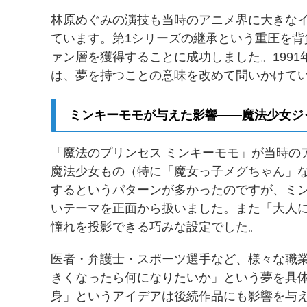
林原めぐみの演技も当時のアニメ界に大きな
ています。第1シリーズの継承という重圧を背
ァン層を獲得することに成功しました。199
は、夢を持つことの意味を改めて問いかけて
ミンキーモモが与えた影響——魔法少女ジ
「魔法のプリンセス ミンキーモモ」が当時の
魔法少女もの（特に「魔女っ子メグちゃん」
するというパターンが多かったのですが、ミ
いテーマを正面から扱いました。また「大人
憧れを投影できる巧みな設定でした。
医者・弁護士・スポーツ選手など、様々な職
きくなったら何になりたいか」という夢を具
身」というアイデアは後続作品にも影響を与