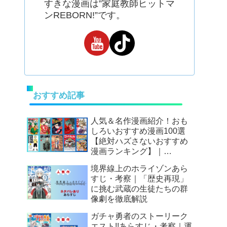
すきな漫画は”家庭教師ヒットマ
ンREBORN!”です。
おすすめ記事
人気＆名作漫画紹介！おも
しろいおすすめ漫画100選
【絶対ハズさないおすすめ
漫画ランキング】｜
Mangax厳選
境界線上のホライゾンあら
すじ・考察｜「歴史再現」
に挑む武蔵の生徒たちの群
像劇を徹底解説
ガチャ勇者のストーリーク
エスト!!あらすじ・考察｜運