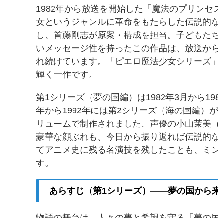
1982年から放送を開始した「魔法のプリン
女というジャンルに革命をもたらした伝説的
し、首藤剛志が原案・構成を担当。子どもた
いメッセージ性を持ったこの作品は、放送から
れ続けています。「ピエロ魔法少女シリーズ
輝く一作です。
第1シリーズ（夢の国編）は1982年3月から19
年から1992年には第2シリーズ（海の国編）
リュームで制作されました。声優の小山茉美（
豪華な顔ぶれも、今日から振り返れば伝説的
てアニメ史に残る名演技を残したことも、ミ
す。
あらすじ（第1シリーズ）——夢の国から
物語の舞台は、人々の夢と希望を守る「夢の