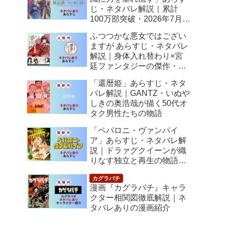
じ・ネタバレ解説｜累計
100万部突破・2026年7月ア
ニメ化！落ちこぼれ令嬢の
ふつつかな悪女ではござい
逆転人生
ますが あらすじ・ネタバレ
解説｜身体入れ替わり×宮
廷ファンタジーの傑作・
2026年7月アニメ化
「還暦姫」あらすじ・ネタ
バレ解説｜GANTZ・いぬや
しきの奥浩哉が描く50代オ
タク男性たちの物語
「ペパロニ・ヴァンパイ
ア」あらすじ・ネタバレ解
説｜ドラァグクイーンが織
りなす独立と再生の物語
【感想】
漫画『カグラバチ』キャラ
クター相関図徹底解説｜ネ
タバレありの漫画紹介