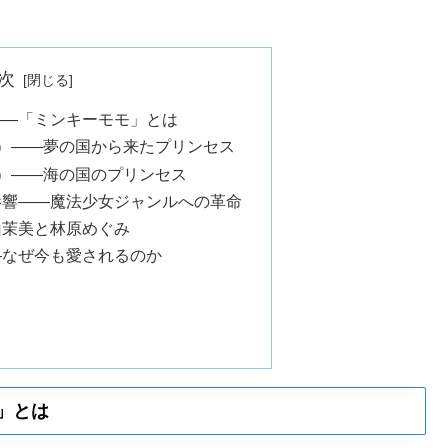
次
——「ミンキーモモ」とは
）——夢の国から来たプリンセス
）——海の国のプリンセス
影響——魔法少女ジャンルへの革命
山茉美と林原めぐみ
—なぜ今も愛されるのか
」とは