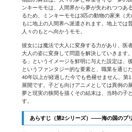
ンキーモモは、人間界から夢が失われつつあ
るため、ミンキーモモは3匹の動物の家来（
もに地上の人間界へ派遣されます。地上では
人々のもとへ向かうモモ。
彼女には魔法で大人に変身する力があり、医
大人の姿に変身して問題を解決していきます
る」というイメージを鮮明に与えた設定は、
というファンタジー的な要素と、職業を通じ
40年以上が経過した今でも色褪せません。第
展開です。子ども向けアニメとしては異例の
夢と現実の狭間を描くその結末は、当時の子
す。
あらすじ（第2シリーズ）——海の国のプ