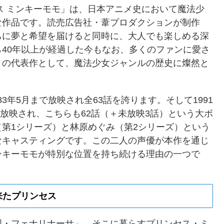
セス ミンキーモモ」は、日本アニメ史において魔法少
な作品です。読売広告社・葦プロダクションが制作
ちに夢と希望を届けると同時に、大人でも楽しめる深
40年以上が経過した今もなお、多くのファンに愛さ
」の代表作として、魔法少女ジャンルの歴史に燦然と
83年5月まで放映され全63話を誇ります。そして1991
が放映され、こちらも62話（＋未放映3話）という大ボ
第1シリーズ）と林原めぐみ（第2シリーズ）という
なキャスティングです。この二人の声優が本作を通じ
ンキーモモが特別な位置を持ち続ける理由の一つで
来たプリンセス
国・フェナリナーサ」。そこに暮らすプリンセス・ミ