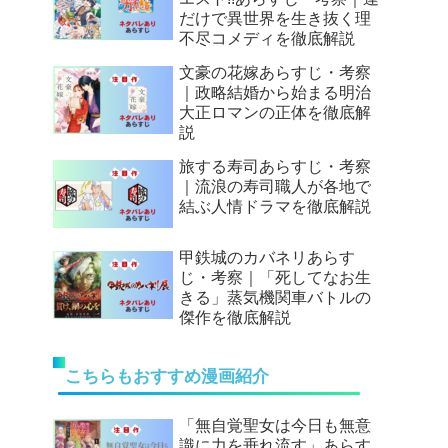
だけで異世界を生き抜く理
不尽コメディを徹底解説
文豪の花嫁あらすじ・考察
｜政略結婚から始まる明治
大正ロマンの正体を徹底解
説
旅する寿司あらすじ・考察
｜流浪の寿司職人が各地で
結ぶ人情ドラマを徹底解説
甲鉄城のカバネリあらす
じ・考察｜「死してなお生
きる」蒸気機関車バトルの
傑作を徹底解説
こちらもおすすめ漫画紹介
「無自覚聖女は今日も無意
識に力を垂れ流す」あらす