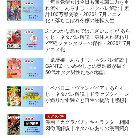
「無自覚聖女は今日も無意識に力を垂
れ流す」あらすじ・ネタバレ解説｜累
計100万部突破・2026年7月アニメ
化！落ちこぼれ令嬢の逆転人生
ふつつかな悪女ではございますが あら
すじ・ネタバレ解説｜身体入れ替わり
×宮廷ファンタジーの傑作・2026年7月
アニメ化
「還暦姫」あらすじ・ネタバレ解説｜
GANTZ・いぬやしきの奥浩哉が描く
50代オタク男性たちの物語
「ペパロニ・ヴァンパイア」あらす
じ・ネタバレ解説｜ドラァグクイーン
が織りなす独立と再生の物語【感想】
漫画『カグラバチ』キャラクター相関
図徹底解説｜ネタバレありの漫画紹介