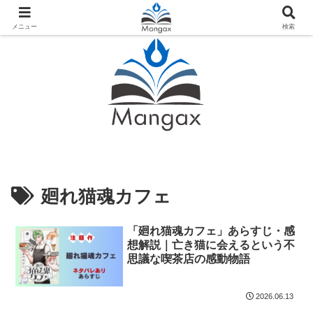
人気おすすめ漫画紹介ならMangax（マンガックス）
メニュー
検索
廻れ猫魂カフェ
「廻れ猫魂カフェ」あらすじ・感
想解説｜亡き猫に会えるという不
思議な喫茶店の感動物語
2026.06.13