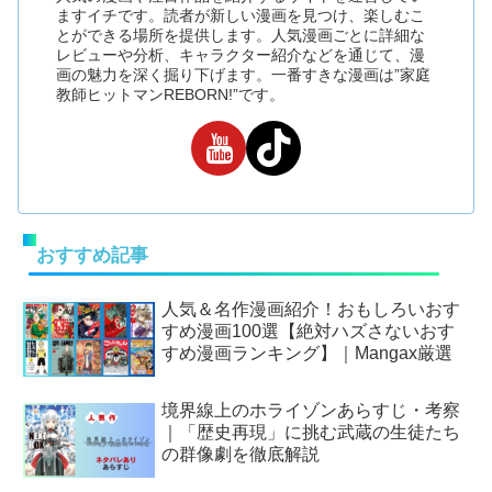
ますイチです。読者が新しい漫画を見つけ、楽しむこ
とができる場所を提供します。人気漫画ごとに詳細な
レビューや分析、キャラクター紹介などを通じて、漫
画の魅力を深く掘り下げます。一番すきな漫画は”家庭
教師ヒットマンREBORN!”です。
おすすめ記事
人気＆名作漫画紹介！おもしろいおす
すめ漫画100選【絶対ハズさないおす
すめ漫画ランキング】｜Mangax厳選
境界線上のホライゾンあらすじ・考察
｜「歴史再現」に挑む武蔵の生徒たち
の群像劇を徹底解説