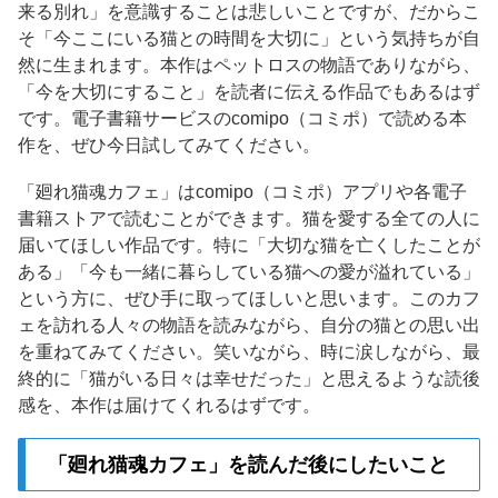
来る別れ」を意識することは悲しいことですが、だからこ
そ「今ここにいる猫との時間を大切に」という気持ちが自
然に生まれます。本作はペットロスの物語でありながら、
「今を大切にすること」を読者に伝える作品でもあるはず
です。電子書籍サービスのcomipo（コミポ）で読める本
作を、ぜひ今日試してみてください。
「廻れ猫魂カフェ」はcomipo（コミポ）アプリや各電子
書籍ストアで読むことができます。猫を愛する全ての人に
届いてほしい作品です。特に「大切な猫を亡くしたことが
ある」「今も一緒に暮らしている猫への愛が溢れている」
という方に、ぜひ手に取ってほしいと思います。このカフ
ェを訪れる人々の物語を読みながら、自分の猫との思い出
を重ねてみてください。笑いながら、時に涙しながら、最
終的に「猫がいる日々は幸せだった」と思えるような読後
感を、本作は届けてくれるはずです。
「廻れ猫魂カフェ」を読んだ後にしたいこと