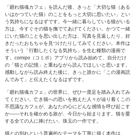
「廻れ猫魂カフェ」を読んだ後、きっと「大切な猫（ある
いはかつていた猫）のことをもっと大切に思いたい」とい
う気持ちになるはずです。今一緒に暮らしている猫がいる
方は、今すぐその猫を撫でてあげてください。かつて一緒
にいた猫のことを思い出した方は、写真を見返したり、好
きだったおもちゃを見つけたりしてみてください。本作は
そういう「行動したくなる気持ち」を生む種類の漫画で
す。comipo（コミポ）アプリから読み始めて、自分だけ
の「猫との記憶」と重ねながら読んでほしいと思います。
感動しながら読み終えた後に、きっと誰かに「この漫画読
んでみて」と伝えたくなるはずです。
「廻れ猫魂カフェ」の世界に、ぜひ一度足を踏み入れてみ
てください。亡き猫への思いを抱えた人々が辿り着くこの
不思議なカフェが、あなたの心にどんな感情を呼び起こす
か——それを確かめる旅が、今日から始まります。猫を愛
する全ての人に捧げたい、珠玉の一作です。
猫との別れという普遍的なテーマを丁寧に描く本作は、