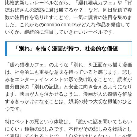
比較的新しいレーベルながら、「廻れ猫魂カフェ」や「背
徳お姉さんの誘惑に君は勝てるか？」など、同日配信で複
数の注目作を送り出すことで、一気に読者の注目を集めま
した。これからのcomipo comicsがどんな作品を発信して
いくか、継続的に注目していきたいレーベルです。
「別れ」を描く漫画が持つ、社会的な価値
「廻れ猫魂カフェ」のような「別れ」を正面から描く漫画
は、社会的にも重要な意味を持っていると感じます。悲し
みをエンターテインメントの形で受け取ることで、読者が
自分自身の「別れの記憶」と安全に向き合えるようになり
ます。映画が人を泣かせるように、漫画が人の感情を解放
するきっかけになることは、娯楽の持つ大切な機能のひと
つです。
特にペットの死という体験は、「誰かに話を聞いてもらい
にくい」種類の悲しみです。本作がその悲しみを物語とし
て表現してくれることで、「自分だけじゃない」「この気