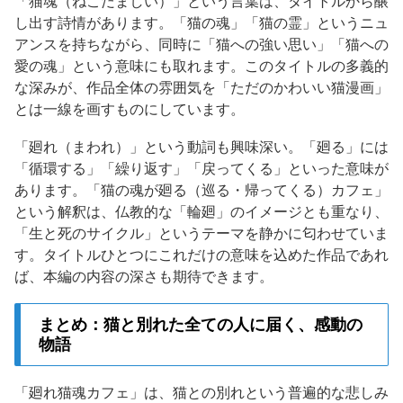
「猫魂（ねこだましい）」という言葉は、タイトルから醸
し出す詩情があります。「猫の魂」「猫の霊」というニュ
アンスを持ちながら、同時に「猫への強い思い」「猫への
愛の魂」という意味にも取れます。このタイトルの多義的
な深みが、作品全体の雰囲気を「ただのかわいい猫漫画」
とは一線を画すものにしています。
「廻れ（まわれ）」という動詞も興味深い。「廻る」には
「循環する」「繰り返す」「戻ってくる」といった意味が
あります。「猫の魂が廻る（巡る・帰ってくる）カフェ」
という解釈は、仏教的な「輪廻」のイメージとも重なり、
「生と死のサイクル」というテーマを静かに匂わせていま
す。タイトルひとつにこれだけの意味を込めた作品であれ
ば、本編の内容の深さも期待できます。
まとめ：猫と別れた全ての人に届く、感動の
物語
「廻れ猫魂カフェ」は、猫との別れという普遍的な悲しみ