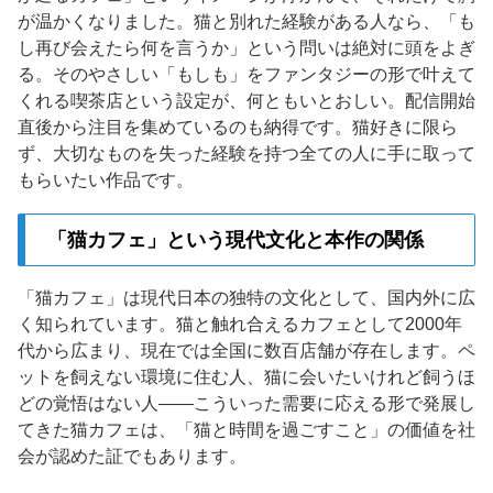
が温かくなりました。猫と別れた経験がある人なら、「も
し再び会えたら何を言うか」という問いは絶対に頭をよぎ
る。そのやさしい「もしも」をファンタジーの形で叶えて
くれる喫茶店という設定が、何ともいとおしい。配信開始
直後から注目を集めているのも納得です。猫好きに限ら
ず、大切なものを失った経験を持つ全ての人に手に取って
もらいたい作品です。
「猫カフェ」という現代文化と本作の関係
「猫カフェ」は現代日本の独特の文化として、国内外に広
く知られています。猫と触れ合えるカフェとして2000年
代から広まり、現在では全国に数百店舗が存在します。ペ
ットを飼えない環境に住む人、猫に会いたいけれど飼うほ
どの覚悟はない人——こういった需要に応える形で発展し
てきた猫カフェは、「猫と時間を過ごすこと」の価値を社
会が認めた証でもあります。