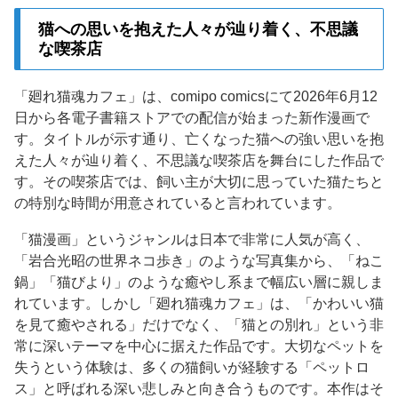
猫への思いを抱えた人々が辿り着く、不思議
な喫茶店
「廻れ猫魂カフェ」は、comipo comicsにて2026年6月12
日から各電子書籍ストアでの配信が始まった新作漫画で
す。タイトルが示す通り、亡くなった猫への強い思いを抱
えた人々が辿り着く、不思議な喫茶店を舞台にした作品で
す。その喫茶店では、飼い主が大切に思っていた猫たちと
の特別な時間が用意されていると言われています。
「猫漫画」というジャンルは日本で非常に人気が高く、
「岩合光昭の世界ネコ歩き」のような写真集から、「ねこ
鍋」「猫びより」のような癒やし系まで幅広い層に親しま
れています。しかし「廻れ猫魂カフェ」は、「かわいい猫
を見て癒やされる」だけでなく、「猫との別れ」という非
常に深いテーマを中心に据えた作品です。大切なペットを
失うという体験は、多くの猫飼いが経験する「ペットロ
ス」と呼ばれる深い悲しみと向き合うものです。本作はそ