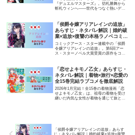
『デュエルマスターズ』。切札勝舞から
斬札ウィンへ——世代をつなぐ熱いデュ
エルの全シリーズをネタバレ解説！
「侯爵令嬢アリアレインの追放」
あらすじ・ネタバレ解説｜婚約破
棄×追放×復讐の本格ラノベコミカ
ライズ
コミックアース・スター連載中の「侯爵
令嬢アリアレインの追放」。第6回アー
ス・スターノベル大賞受賞の原作をコミ
カライズ。婚約破棄→追放された侯爵令
嬢が繰り広げる本格復讐劇の全魅力を解
説。
「恋せよキモノ乙女」あらすじ・
ネタバレ解説｜着物×旅行×恋愛の
全15巻完結ラブコメを徹底解説
2026年1月完結！全15巻の着物漫画「恋
せよキモノ乙女」は、祖母の着物を受け
継いだ内気な女性が着物を通じて旅と恋
に目覚めていく物語。着物スタイリスト
監修＆東京国立博物館コラボも話題。
「侯爵令嬢アリアレインの追放」あらす
じ・ネタバレ解説｜婚約破棄×追放×復讐