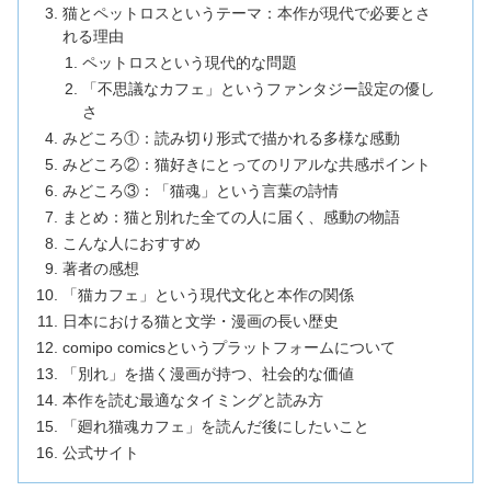
猫とペットロスというテーマ：本作が現代で必要とさ
れる理由
ペットロスという現代的な問題
「不思議なカフェ」というファンタジー設定の優し
さ
みどころ①：読み切り形式で描かれる多様な感動
みどころ②：猫好きにとってのリアルな共感ポイント
みどころ③：「猫魂」という言葉の詩情
まとめ：猫と別れた全ての人に届く、感動の物語
こんな人におすすめ
著者の感想
「猫カフェ」という現代文化と本作の関係
日本における猫と文学・漫画の長い歴史
comipo comicsというプラットフォームについて
「別れ」を描く漫画が持つ、社会的な価値
本作を読む最適なタイミングと読み方
「廻れ猫魂カフェ」を読んだ後にしたいこと
公式サイト