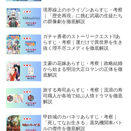
境界線上のホライゾンあらすじ・考察
｜「歴史再現」に挑む武蔵の生徒たち
の群像劇を徹底解説
ガチャ勇者のストーリークエスト!!あ
らすじ・考察｜運だけで異世界を生き
抜く理不尽コメディを徹底解説
文豪の花嫁あらすじ・考察｜政略結婚
から始まる明治大正ロマンの正体を徹
底解説
旅する寿司あらすじ・考察｜流浪の寿
司職人が各地で結ぶ人情ドラマを徹底
解説
甲鉄城のカバネリあらすじ・考察｜
「死してなお生きる」蒸気機関車バト
ルの傑作を徹底解説