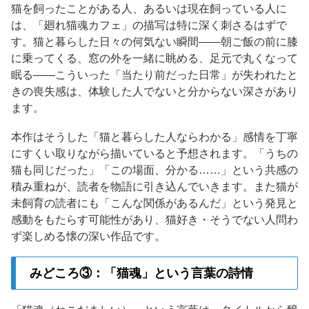
猫を飼ったことがある人、あるいは現在飼っている人に
は、「廻れ猫魂カフェ」の描写は特に深く刺さるはずで
す。猫と暮らした日々の何気ない瞬間——朝ご飯の前に膝
に乗ってくる、窓の外を一緒に眺める、足元で丸くなって
眠る——こういった「当たり前だった日常」が失われたと
きの喪失感は、体験した人でないと分からない深さがあり
ます。
本作はそうした「猫と暮らした人ならわかる」感情を丁寧
にすくい取りながら描いていると予想されます。「うちの
猫も同じだった」「この場面、分かる……」という共感の
積み重ねが、読者を物語に引き込んでいきます。また猫が
未飼育の読者にも「こんな関係があるんだ」という発見と
感動をもたらす可能性があり、猫好き・そうでない人問わ
ず楽しめる懐の深い作品です。
みどころ③：「猫魂」という言葉の詩情