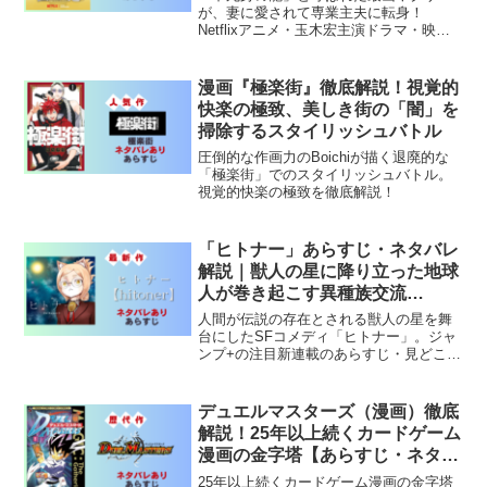
が、妻に愛されて専業主夫に転身！
Netflixアニメ・玉木宏主演ドラマ・映画
と多メディア展開の大人気コメディ漫画
「極主夫道」を徹底解説。
漫画『極楽街』徹底解説！視覚的
快楽の極致、美しき街の「闇」を
掃除するスタイリッシュバトル
圧倒的な作画力のBoichiが描く退廃的な
「極楽街」でのスタイリッシュバトル。
視覚的快楽の極致を徹底解説！
「ヒトナー」あらすじ・ネタバレ
解説｜獣人の星に降り立った地球
人が巻き起こす異種族交流
SF【少年ジャンプ+】
人間が伝説の存在とされる獣人の星を舞
台にしたSFコメディ「ヒトナー」。ジャ
ンプ+の注目新連載のあらすじ・見どころ
を徹底解説します。
デュエルマスターズ（漫画）徹底
解説！25年以上続くカードゲーム
漫画の金字塔【あらすじ・ネタバ
レ・全シリーズ考察】
25年以上続くカードゲーム漫画の金字塔