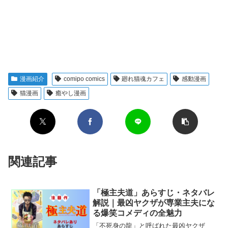
漫画紹介
comipo comics
廻れ猫魂カフェ
感動漫画
猫漫画
癒やし漫画
関連記事
「極主夫道」あらすじ・ネタバレ
解説｜最凶ヤクザが専業主夫にな
る爆笑コメディの全魅力
「不死身の龍」と呼ばれた最凶ヤクザ