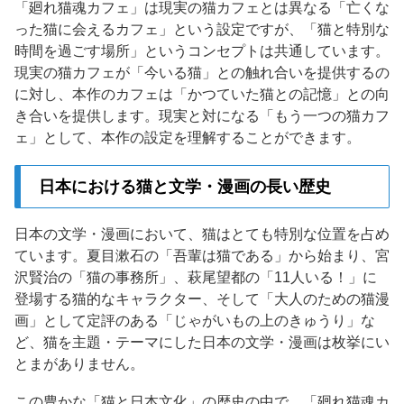
「廻れ猫魂カフェ」は現実の猫カフェとは異なる「亡くな
った猫に会えるカフェ」という設定ですが、「猫と特別な
時間を過ごす場所」というコンセプトは共通しています。
現実の猫カフェが「今いる猫」との触れ合いを提供するの
に対し、本作のカフェは「かつていた猫との記憶」との向
き合いを提供します。現実と対になる「もう一つの猫カフ
ェ」として、本作の設定を理解することができます。
日本における猫と文学・漫画の長い歴史
日本の文学・漫画において、猫はとても特別な位置を占め
ています。夏目漱石の「吾輩は猫である」から始まり、宮
沢賢治の「猫の事務所」、萩尾望都の「11人いる！」に
登場する猫的なキャラクター、そして「大人のための猫漫
画」として定評のある「じゃがいもの上のきゅうり」な
ど、猫を主題・テーマにした日本の文学・漫画は枚挙にい
とまがありません。
この豊かな「猫と日本文化」の歴史の中で、「廻れ猫魂カ