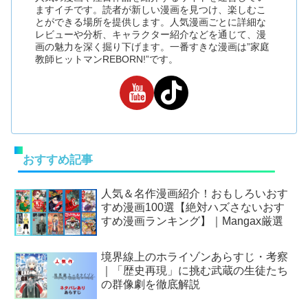
ますイチです。読者が新しい漫画を見つけ、楽しむこ
とができる場所を提供します。人気漫画ごとに詳細な
レビューや分析、キャラクター紹介などを通じて、漫
画の魅力を深く掘り下げます。一番すきな漫画は”家庭
教師ヒットマンREBORN!”です。
おすすめ記事
人気＆名作漫画紹介！おもしろいおす
すめ漫画100選【絶対ハズさないおす
すめ漫画ランキング】｜Mangax厳選
境界線上のホライゾンあらすじ・考察
｜「歴史再現」に挑む武蔵の生徒たち
の群像劇を徹底解説