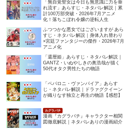
「無自覚聖女は今日も無意識に力を垂
れ流す」あらすじ・ネタバレ解説｜累
計100万部突破・2026年7月アニメ
化！落ちこぼれ令嬢の逆転人生
ふつつかな悪女ではございますが あら
すじ・ネタバレ解説｜身体入れ替わり
×宮廷ファンタジーの傑作・2026年7月
アニメ化
「還暦姫」あらすじ・ネタバレ解説｜
GANTZ・いぬやしきの奥浩哉が描く
50代オタク男性たちの物語
「ペパロニ・ヴァンパイア」あらす
じ・ネタバレ解説｜ドラァグクイーン
が織りなす独立と再生の物語【感想】
漫画『カグラバチ』キャラクター相関
図徹底解説｜ネタバレありの漫画紹介