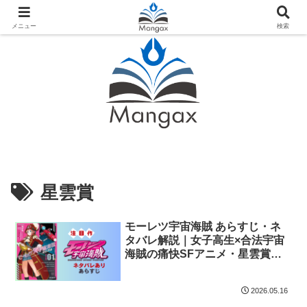
人気おすすめ漫画紹介ならMangax（マンガックス）
メニュー
検索
星雲賞
モーレツ宇宙海賊 あらすじ・ネ
タバレ解説｜女子高生×合法宇宙
海賊の痛快SFアニメ・星雲賞受
賞作品
2026.05.16