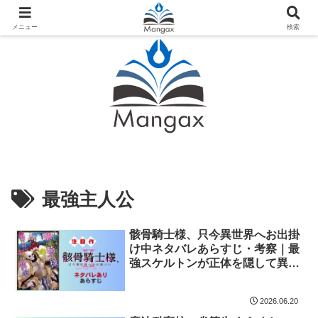
人気おすすめ漫画紹介ならMangax（マンガックス）
メニュー
検索
最強主人公
骸骨騎士様、只今異世界へお出掛
け中ネタバレあらすじ・考察｜最
強スケルトンが正体を隠して異世
界を無双する痛快ファンタジー
2026.06.20