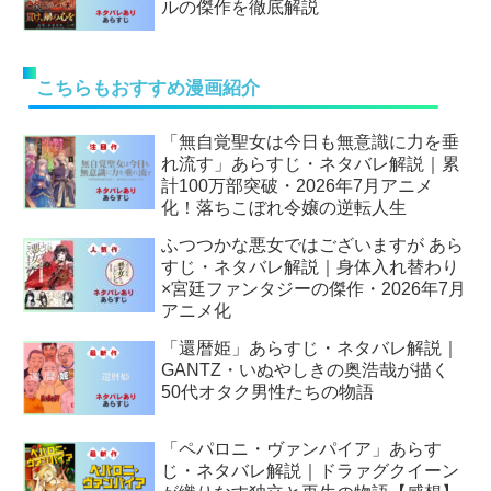
ルの傑作を徹底解説
こちらもおすすめ漫画紹介
「無自覚聖女は今日も無意識に力を垂
れ流す」あらすじ・ネタバレ解説｜累
計100万部突破・2026年7月アニメ
化！落ちこぼれ令嬢の逆転人生
ふつつかな悪女ではございますが あら
すじ・ネタバレ解説｜身体入れ替わり
×宮廷ファンタジーの傑作・2026年7月
アニメ化
「還暦姫」あらすじ・ネタバレ解説｜
GANTZ・いぬやしきの奥浩哉が描く
50代オタク男性たちの物語
「ペパロニ・ヴァンパイア」あらす
じ・ネタバレ解説｜ドラァグクイーン