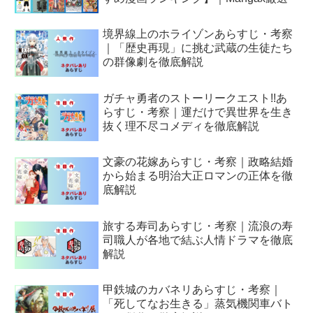
境界線上のホライゾンあらすじ・考察
｜「歴史再現」に挑む武蔵の生徒たち
の群像劇を徹底解説
ガチャ勇者のストーリークエスト!!あ
らすじ・考察｜運だけで異世界を生き
抜く理不尽コメディを徹底解説
文豪の花嫁あらすじ・考察｜政略結婚
から始まる明治大正ロマンの正体を徹
底解説
旅する寿司あらすじ・考察｜流浪の寿
司職人が各地で結ぶ人情ドラマを徹底
解説
甲鉄城のカバネリあらすじ・考察｜
「死してなお生きる」蒸気機関車バト