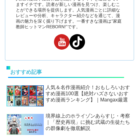
ますイチです。読者が新しい漫画を見つけ、楽しむこ
とができる場所を提供します。人気漫画ごとに詳細な
レビューや分析、キャラクター紹介などを通じて、漫
画の魅力を深く掘り下げます。一番すきな漫画は”家庭
教師ヒットマンREBORN!”です。
おすすめ記事
人気＆名作漫画紹介！おもしろいおす
すめ漫画100選【絶対ハズさないおす
すめ漫画ランキング】｜Mangax厳選
境界線上のホライゾンあらすじ・考察
｜「歴史再現」に挑む武蔵の生徒たち
の群像劇を徹底解説