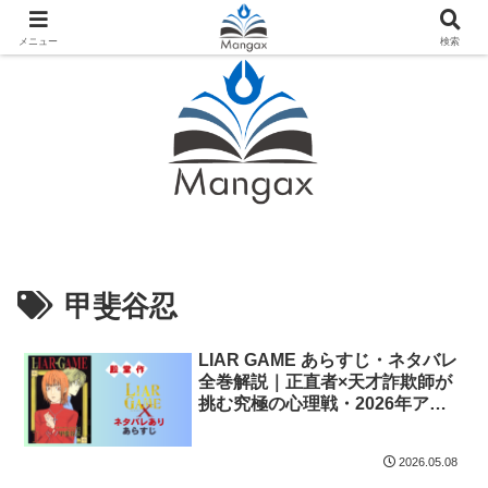
人気おすすめ漫画紹介ならMangax（マンガックス）
メニュー
検索
甲斐谷忍
LIAR GAME あらすじ・ネタバレ
全巻解説｜正直者×天才詐欺師が
挑む究極の心理戦・2026年アニ
メ化
2026.05.08