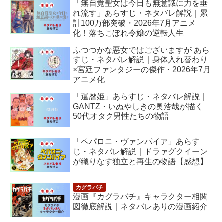
「無自覚聖女は今日も無意識に力を垂
れ流す」あらすじ・ネタバレ解説｜累
計100万部突破・2026年7月アニメ
化！落ちこぼれ令嬢の逆転人生
ふつつかな悪女ではございますが あら
すじ・ネタバレ解説｜身体入れ替わり
×宮廷ファンタジーの傑作・2026年7月
アニメ化
「還暦姫」あらすじ・ネタバレ解説｜
GANTZ・いぬやしきの奥浩哉が描く
50代オタク男性たちの物語
「ペパロニ・ヴァンパイア」あらす
じ・ネタバレ解説｜ドラァグクイーン
が織りなす独立と再生の物語【感想】
漫画『カグラバチ』キャラクター相関
図徹底解説｜ネタバレありの漫画紹介