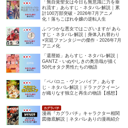
「無自覚聖女は今日も無意識に力を垂
れ流す」あらすじ・ネタバレ解説｜累
計100万部突破・2026年7月アニメ
化！落ちこぼれ令嬢の逆転人生
ふつつかな悪女ではございますが あら
すじ・ネタバレ解説｜身体入れ替わり
×宮廷ファンタジーの傑作・2026年7月
アニメ化
「還暦姫」あらすじ・ネタバレ解説｜
GANTZ・いぬやしきの奥浩哉が描く
50代オタク男性たちの物語
「ペパロニ・ヴァンパイア」あらす
じ・ネタバレ解説｜ドラァグクイーン
が織りなす独立と再生の物語【感想】
漫画『カグラバチ』キャラクター相関
図徹底解説｜ネタバレありの漫画紹介