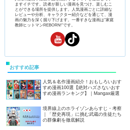
ますイチです。読者が新しい漫画を見つけ、楽しむこ
とができる場所を提供します。人気漫画ごとに詳細な
レビューや分析、キャラクター紹介などを通じて、漫
画の魅力を深く掘り下げます。一番すきな漫画は”家庭
教師ヒットマンREBORN!”です。
おすすめ記事
人気＆名作漫画紹介！おもしろいおす
すめ漫画100選【絶対ハズさないおす
すめ漫画ランキング】｜Mangax厳選
境界線上のホライゾンあらすじ・考察
｜「歴史再現」に挑む武蔵の生徒たち
の群像劇を徹底解説