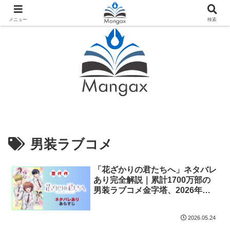
人気おすすめ漫画紹介ならMangax（マンガックス）
メニュー
検索
男装ラブコメ
「花ざかりの君たちへ」ネタバレ
あり完全解説｜累計1700万部の
男装ラブコメ金字塔、2026年ア
ニメ化で再注目
2026.05.24