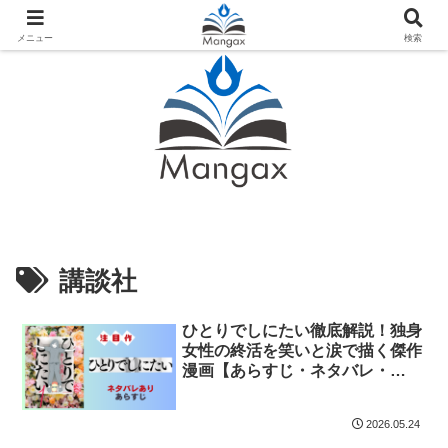
人気おすすめ漫画紹介ならMangax（マンガックス）
メニュー
検索
講談社
ひとりでしにたい徹底解説！独身
女性の終活を笑いと涙で描く傑作
漫画【あらすじ・ネタバレ・
NHKドラマ化情報】
2026.05.24