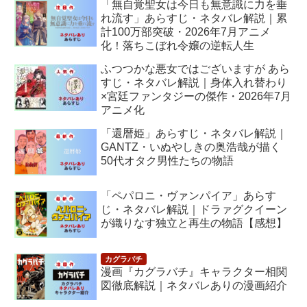
「無自覚聖女は今日も無意識に力を垂
れ流す」あらすじ・ネタバレ解説｜累
計100万部突破・2026年7月アニメ
化！落ちこぼれ令嬢の逆転人生
ふつつかな悪女ではございますが あら
すじ・ネタバレ解説｜身体入れ替わり
×宮廷ファンタジーの傑作・2026年7月
アニメ化
「還暦姫」あらすじ・ネタバレ解説｜
GANTZ・いぬやしきの奥浩哉が描く
50代オタク男性たちの物語
「ペパロニ・ヴァンパイア」あらす
じ・ネタバレ解説｜ドラァグクイーン
が織りなす独立と再生の物語【感想】
漫画『カグラバチ』キャラクター相関
図徹底解説｜ネタバレありの漫画紹介