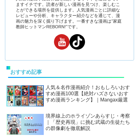
ますイチです。読者が新しい漫画を見つけ、楽しむこ
とができる場所を提供します。人気漫画ごとに詳細な
レビューや分析、キャラクター紹介などを通じて、漫
画の魅力を深く掘り下げます。一番すきな漫画は”家庭
教師ヒットマンREBORN!”です。
おすすめ記事
人気＆名作漫画紹介！おもしろいおす
すめ漫画100選【絶対ハズさないおす
すめ漫画ランキング】｜Mangax厳選
境界線上のホライゾンあらすじ・考察
｜「歴史再現」に挑む武蔵の生徒たち
の群像劇を徹底解説