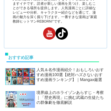
ますイチです。読者が新しい漫画を見つけ、楽しむこ
とができる場所を提供します。人気漫画ごとに詳細な
レビューや分析、キャラクター紹介などを通じて、漫
画の魅力を深く掘り下げます。一番すきな漫画は”家庭
教師ヒットマンREBORN!”です。
おすすめ記事
人気＆名作漫画紹介！おもしろいおす
すめ漫画100選【絶対ハズさないおす
すめ漫画ランキング】｜Mangax厳選
境界線上のホライゾンあらすじ・考察
｜「歴史再現」に挑む武蔵の生徒たち
の群像劇を徹底解説