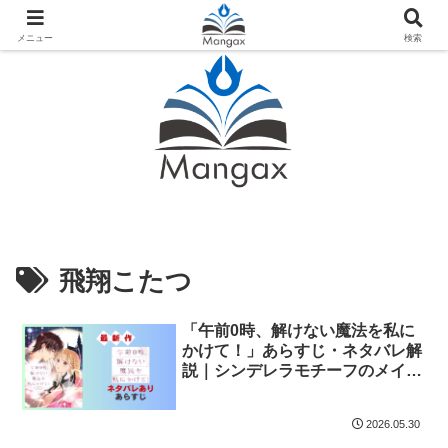
人気おすすめ漫画紹介ならMangax（マンガックス）
メニュー
検索
飛翔こたつ
「午前0時、解けない魔法を私に
かけて！」あらすじ・ネタバレ解
説｜シンデレラモチーフのメイク
魔法ファンタジー
2026.05.30