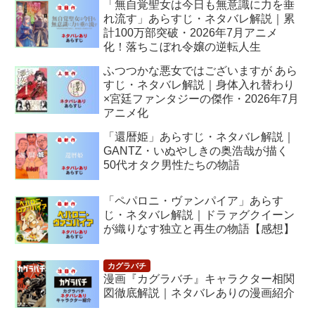
「無自覚聖女は今日も無意識に力を垂
れ流す」あらすじ・ネタバレ解説｜累
計100万部突破・2026年7月アニメ
化！落ちこぼれ令嬢の逆転人生
ふつつかな悪女ではございますが あら
すじ・ネタバレ解説｜身体入れ替わり
×宮廷ファンタジーの傑作・2026年7月
アニメ化
「還暦姫」あらすじ・ネタバレ解説｜
GANTZ・いぬやしきの奥浩哉が描く
50代オタク男性たちの物語
「ペパロニ・ヴァンパイア」あらす
じ・ネタバレ解説｜ドラァグクイーン
が織りなす独立と再生の物語【感想】
漫画『カグラバチ』キャラクター相関
図徹底解説｜ネタバレありの漫画紹介