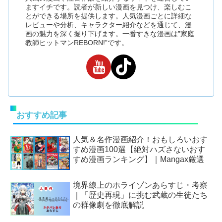
ますイチです。読者が新しい漫画を見つけ、楽しむこ
とができる場所を提供します。人気漫画ごとに詳細な
レビューや分析、キャラクター紹介などを通じて、漫
画の魅力を深く掘り下げます。一番すきな漫画は”家庭
教師ヒットマンREBORN!”です。
おすすめ記事
人気＆名作漫画紹介！おもしろいおす
すめ漫画100選【絶対ハズさないおす
すめ漫画ランキング】｜Mangax厳選
境界線上のホライゾンあらすじ・考察
｜「歴史再現」に挑む武蔵の生徒たち
の群像劇を徹底解説