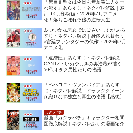
「無自覚聖女は今日も無意識に力を垂
れ流す」あらすじ・ネタバレ解説｜累
計100万部突破・2026年7月アニメ
化！落ちこぼれ令嬢の逆転人生
ふつつかな悪女ではございますが あら
すじ・ネタバレ解説｜身体入れ替わり
×宮廷ファンタジーの傑作・2026年7月
アニメ化
「還暦姫」あらすじ・ネタバレ解説｜
GANTZ・いぬやしきの奥浩哉が描く
50代オタク男性たちの物語
「ペパロニ・ヴァンパイア」あらす
じ・ネタバレ解説｜ドラァグクイーン
が織りなす独立と再生の物語【感想】
漫画『カグラバチ』キャラクター相関
図徹底解説｜ネタバレありの漫画紹介