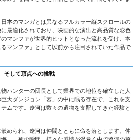
、日本のマンガとは異なるフルカラー縦スクロールの
地に最適化されており、映画的な演出と高品質な彩色
どのマンファが世界的ヒットとなった流れを受け、本
れるマンファ」として以前から注目されていた作品で
、そして頂点への挑戦
遺物ハンターの団長として業界での地位を確立した人
の巨大ダンジョン「墓」の中に眠る存在で、これを支
イテムです。遼河は数々の遺物を支配してきた経験と
に嵌められ、遼河は仲間とともに命を落とします。仲
後悔——死の瞬間、様々な感情が渦巻く中で遼河の前