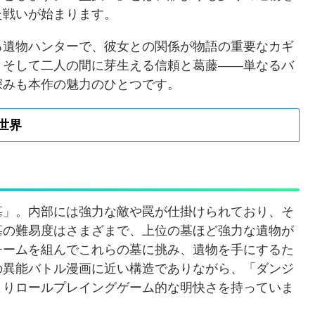
た戦いが始まります。
る遺物ハンターで、彼女との関係が物語の重要なカギ
、そして二人の間に芽生える信頼と葛藤——単なるバ
深みも本作の魅力のひとつです。
世界
墓」。内部には強力な敵や罠が仕掛けられており、そ
墓の難易度はさまざまで、上位の墓ほど強力な遺物が
チームを組んでこれらの墓に挑み、遺物を手にするた
の異能バトル漫画に近い構造でありながら、「ダンジ
よりロールプレイングゲーム的な明快さを持っていま