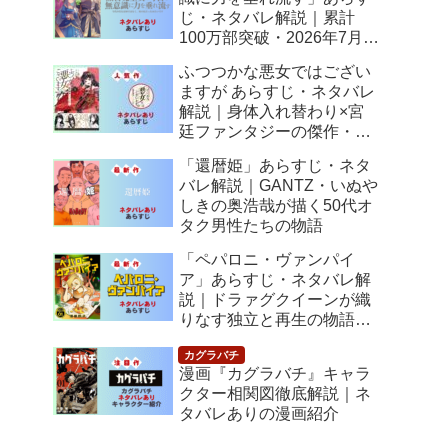
じ・ネタバレ解説｜累計
100万部突破・2026年7月ア
ニメ化！落ちこぼれ令嬢の
ふつつかな悪女ではござい
逆転人生
ますが あらすじ・ネタバレ
解説｜身体入れ替わり×宮
廷ファンタジーの傑作・
2026年7月アニメ化
「還暦姫」あらすじ・ネタ
バレ解説｜GANTZ・いぬや
しきの奥浩哉が描く50代オ
タク男性たちの物語
「ペパロニ・ヴァンパイ
ア」あらすじ・ネタバレ解
説｜ドラァグクイーンが織
りなす独立と再生の物語
【感想】
漫画『カグラバチ』キャラ
クター相関図徹底解説｜ネ
タバレありの漫画紹介