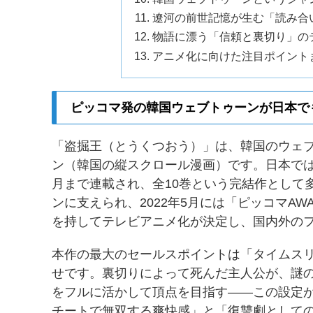
遼河の前世記憶が生む「読み合
物語に漂う「信頼と裏切り」の
アニメ化に向けた注目ポイント
ピッコマ発の韓国ウェブトゥーンが日本で
「盗掘王（とうくつおう）」は、韓国のウェブ
ン（韓国の縦スクロール漫画）です。日本ではKA
月まで連載され、全10巻という完結作として
ンに支えられ、2022年5月には「ピッコマAWAR
を持してテレビアニメ化が決定し、国内外の
本作の最大のセールスポイントは「タイムスリ
せです。裏切りによって死んだ主人公が、謎の
をフルに活かして頂点を目指す——この設定
チートで無双する爽快感」と「復讐劇として