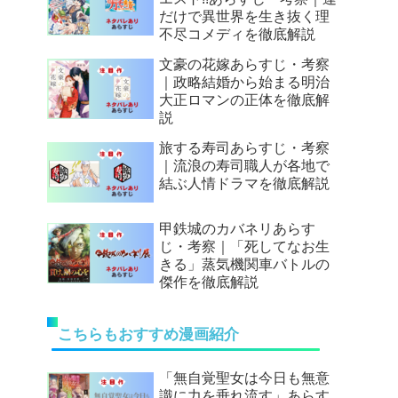
だけで異世界を生き抜く理
不尽コメディを徹底解説
文豪の花嫁あらすじ・考察
｜政略結婚から始まる明治
大正ロマンの正体を徹底解
説
旅する寿司あらすじ・考察
｜流浪の寿司職人が各地で
結ぶ人情ドラマを徹底解説
甲鉄城のカバネリあらす
じ・考察｜「死してなお生
きる」蒸気機関車バトルの
傑作を徹底解説
こちらもおすすめ漫画紹介
「無自覚聖女は今日も無意
識に力を垂れ流す」あらす