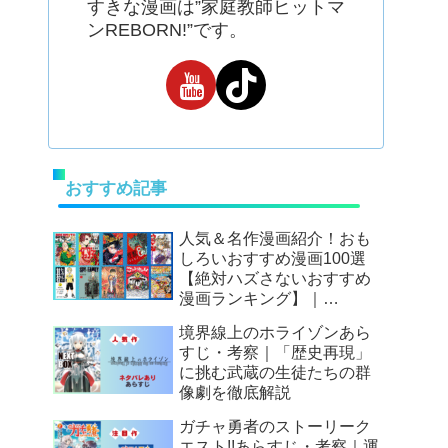
すきな漫画は”家庭教師ヒットマ
ンREBORN!”です。
おすすめ記事
人気＆名作漫画紹介！おも
しろいおすすめ漫画100選
【絶対ハズさないおすすめ
漫画ランキング】｜
Mangax厳選
境界線上のホライゾンあら
すじ・考察｜「歴史再現」
に挑む武蔵の生徒たちの群
像劇を徹底解説
ガチャ勇者のストーリーク
エスト!!あらすじ・考察｜運