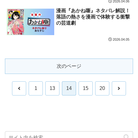
2026.04.06
漫画『あかね噺』ネタバレ解説！
落語の熱さを漫画で体験する衝撃
の芸道劇
2026.04.05
次のページ
前
次
1
13
14
15
20
へ
へ