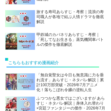
旅する寿司あらすじ・考察｜流浪の寿
司職人が各地で結ぶ人情ドラマを徹底
解説
甲鉄城のカバネリあらすじ・考察｜
「死してなお生きる」蒸気機関車バト
ルの傑作を徹底解説
こちらもおすすめ漫画紹介
「無自覚聖女は今日も無意識に力を垂
れ流す」あらすじ・ネタバレ解説｜累
計100万部突破・2026年7月アニメ
化！落ちこぼれ令嬢の逆転人生
ふつつかな悪女ではございますが あら
すじ・ネタバレ解説｜身体入れ替わり
×宮廷ファンタジーの傑作・2026年7月