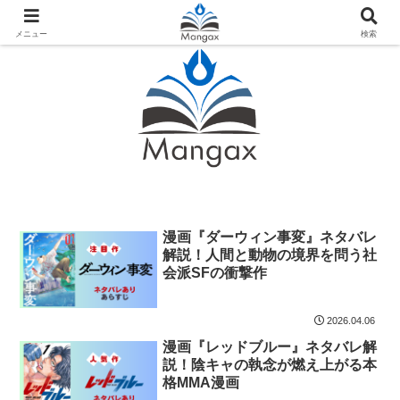
人気おすすめ漫画紹介ならMangax（マンガックス）
メニュー
検索
漫画『ダーウィン事変』ネタバレ
解説！人間と動物の境界を問う社
会派SFの衝撃作
2026.04.06
漫画『レッドブルー』ネタバレ解
説！陰キャの執念が燃え上がる本
格MMA漫画