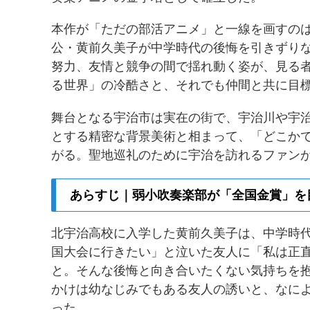
本作が「ただの部活アニメ」と一線を画すの
公・黄前久美子が中学時代の後悔を引きずり
努力、友情と競争の間で揺れ動く姿が、見る
る世界」の冷酷さと、それでも仲間と共に目
舞台となる宇治市は実在の街で、宇治川や宇
とする精密な背景美術と相まって、「どこか
がる。聖地巡礼のために宇治を訪れるファン
あらすじ｜弱小吹奏楽部が「全国金賞」を
北宇治高校に入学した黄前久美子は、中学時
国大会に行きたい」と泣いた友人に「私は正
と。そんな後悔と向き合いたくない気持ちを
かけは幼なじみでもある友人の誘いと、なに
った。