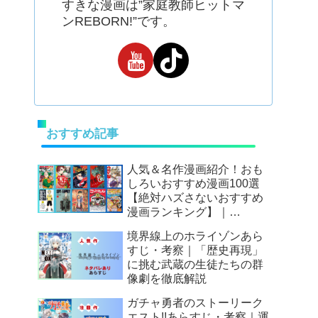
すきな漫画は”家庭教師ヒットマ
ンREBORN!”です。
おすすめ記事
人気＆名作漫画紹介！おも
しろいおすすめ漫画100選
【絶対ハズさないおすすめ
漫画ランキング】｜
Mangax厳選
境界線上のホライゾンあら
すじ・考察｜「歴史再現」
に挑む武蔵の生徒たちの群
像劇を徹底解説
ガチャ勇者のストーリーク
エスト!!あらすじ・考察｜運