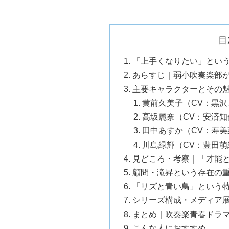
目
「上手くなりたい」とい
あらすじ｜弱小吹奏楽部
主要キャラクターとその
黄前久美子（CV：黒
高坂麗奈（CV：安済
田中あすか（CV：寿
川島緑輝（CV：豊田
見どころ・考察｜「才能
顧問・滝昇という存在の
「リズと青い鳥」という
シリーズ構成・メディア
まとめ｜吹奏楽青春ドラ
こんな人におすすめ