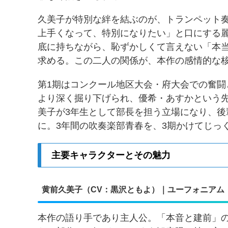
久美子が特別な絆を結ぶのが、トランペット
上手くなって、特別になりたい」と口にする
底に持ちながら、恥ずかしくて言えない「本
求める。この二人の関係が、本作の感情的な
第1期はコンクール地区大会・府大会での奮闘
より深く掘り下げられ、優希・あすかという
美子が3年生として部長を担う立場になり、
に。3年間の吹奏楽部青春を、3期かけてじっ
主要キャラクターとその魅力
黄前久美子（CV：黒沢ともよ）｜ユーフォニアム
本作の語り手であり主人公。「本音と建前」