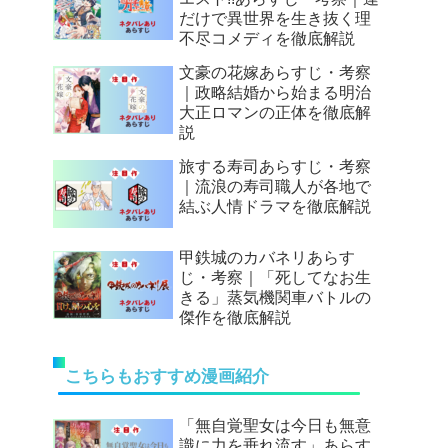
だけで異世界を生き抜く理
不尽コメディを徹底解説
文豪の花嫁あらすじ・考察
｜政略結婚から始まる明治
大正ロマンの正体を徹底解
説
旅する寿司あらすじ・考察
｜流浪の寿司職人が各地で
結ぶ人情ドラマを徹底解説
甲鉄城のカバネリあらす
じ・考察｜「死してなお生
きる」蒸気機関車バトルの
傑作を徹底解説
こちらもおすすめ漫画紹介
「無自覚聖女は今日も無意
識に力を垂れ流す」あらす