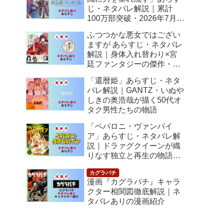
じ・ネタバレ解説｜累計
100万部突破・2026年7月ア
ニメ化！落ちこぼれ令嬢の
ふつつかな悪女ではござい
逆転人生
ますが あらすじ・ネタバレ
解説｜身体入れ替わり×宮
廷ファンタジーの傑作・
2026年7月アニメ化
「還暦姫」あらすじ・ネタ
バレ解説｜GANTZ・いぬや
しきの奥浩哉が描く50代オ
タク男性たちの物語
「ペパロニ・ヴァンパイ
ア」あらすじ・ネタバレ解
説｜ドラァグクイーンが織
りなす独立と再生の物語
【感想】
漫画『カグラバチ』キャラ
クター相関図徹底解説｜ネ
タバレありの漫画紹介