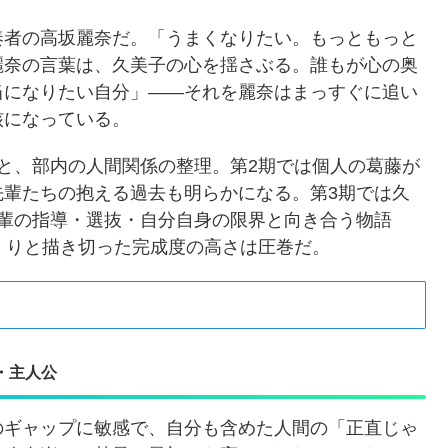
奏者の高坂麗奈だ。「うまくなりたい。もっともっと
麗奈の言葉は、久美子の心を揺さぶる。誰もが心の奥
当になりたい自分」——それを麗奈はまっすぐに追い
核になっている。
と、部内の人間関係の整理。第2期では個人の葛藤が
先輩たちの抱える過去も明らかになる。第3期では久
後輩の指導・選抜・自分自身の限界と向き合う物語
くりと描き切った完成度の高さは圧巻だ。
・主人公
のギャップに敏感で、自分も含めた人間の「正直じゃ