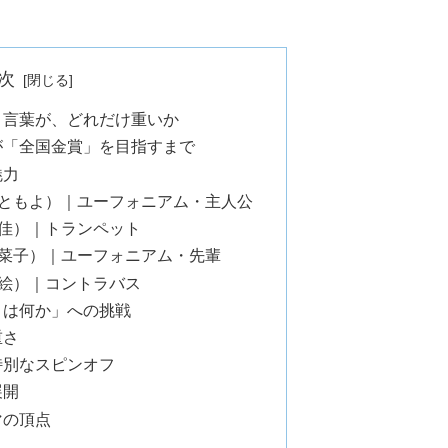
次
う言葉が、どれだけ重いか
が「全国金賞」を目指すまで
魅力
沢ともよ）｜ユーフォニアム・主人公
知佳）｜トランペット
美菜子）｜ユーフォニアム・先輩
萌絵）｜コントラバス
とは何か」への挑戦
重さ
特別なスピンオフ
展開
マの頂点