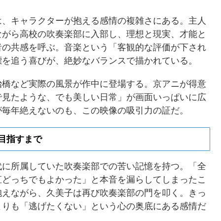
は、キャラクターが抱える感情の複雑さにある。主人
ながら高校の吹奏楽部に入部し、理想と現実、才能と
者の共感を呼ぶ。音楽という「客観的な評価が下され
標を追う喜びが、絶妙なバランスで描かれている。
治橋など実際の風景が作中に登場する。京アニが得意
で見たような、でも美しい日常」が画面いっぱいに広
が毎年絶えないのも、この映像の吸引力の証だ。
目指すまで
代に所属していた吹奏楽部での苦い記憶を持つ。「全
直どっちでもよかった」と本音を漏らしてしまったこ
抱えながら、久美子は再び吹奏楽部の門を叩く。きっ
よりも「逃げたくない」という心の奥底にある感情だ