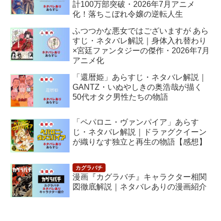
計100万部突破・2026年7月アニメ
化！落ちこぼれ令嬢の逆転人生
ふつつかな悪女ではございますが あら
すじ・ネタバレ解説｜身体入れ替わり
×宮廷ファンタジーの傑作・2026年7月
アニメ化
「還暦姫」あらすじ・ネタバレ解説｜
GANTZ・いぬやしきの奥浩哉が描く
50代オタク男性たちの物語
「ペパロニ・ヴァンパイア」あらす
じ・ネタバレ解説｜ドラァグクイーン
が織りなす独立と再生の物語【感想】
漫画『カグラバチ』キャラクター相関
図徹底解説｜ネタバレありの漫画紹介