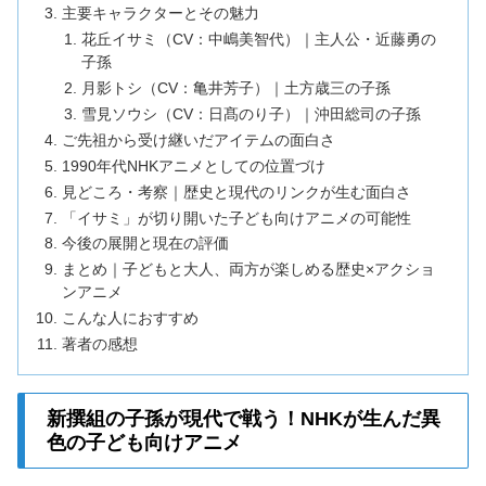
主要キャラクターとその魅力
花丘イサミ（CV：中嶋美智代）｜主人公・近藤勇の
子孫
月影トシ（CV：亀井芳子）｜土方歳三の子孫
雪見ソウシ（CV：日髙のり子）｜沖田総司の子孫
ご先祖から受け継いだアイテムの面白さ
1990年代NHKアニメとしての位置づけ
見どころ・考察｜歴史と現代のリンクが生む面白さ
「イサミ」が切り開いた子ども向けアニメの可能性
今後の展開と現在の評価
まとめ｜子どもと大人、両方が楽しめる歴史×アクショ
ンアニメ
こんな人におすすめ
著者の感想
新撰組の子孫が現代で戦う！NHKが生んだ異
色の子ども向けアニメ