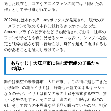
過した現在も、コアなアニメファンの間では「隠れた名
作」として語り継がれている。
2022年には本作のBlu-rayボックスが発売され、現代のア
ニメファンが改めて本作に触れるきっかけになった。
Amazonプライムビデオなどでも配信されており、往年の
ファンが子どもや孫に見せるケースも多い。シンプルな設
定と純粋な熱さが持つ普遍性は、時代を超えて通用するも
のがあることを証明し続けている。
あらすじ｜大江戸市に住む新撰組の子孫たち
の戦い
舞台は架空の未来都市「大江戸市」。この街に越してきた
小学5年生の花丘イサミは、好奇心旺盛でエネルギッシュ
な女の子だ。イサミは祖父の家の土蔵を探索する中で、驚
くべき発見をする。そこには「龍の剣」と呼ばれる謎の
剣、そして数々の不思議な発明品が眠っていたのだ。祖父