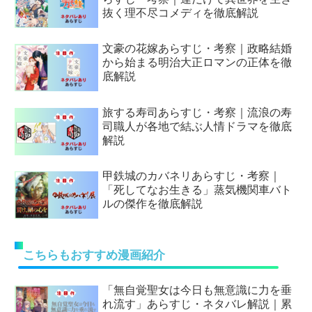
抜く理不尽コメディを徹底解説
文豪の花嫁あらすじ・考察｜政略結婚
から始まる明治大正ロマンの正体を徹
底解説
旅する寿司あらすじ・考察｜流浪の寿
司職人が各地で結ぶ人情ドラマを徹底
解説
甲鉄城のカバネリあらすじ・考察｜
「死してなお生きる」蒸気機関車バト
ルの傑作を徹底解説
こちらもおすすめ漫画紹介
「無自覚聖女は今日も無意識に力を垂
れ流す」あらすじ・ネタバレ解説｜累