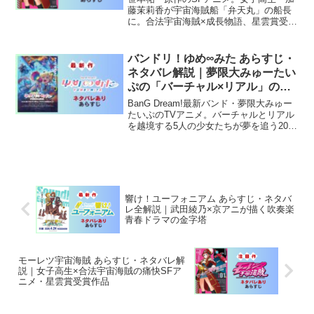
藤茉莉香が宇宙海賊船「弁天丸」の船長
に。合法宇宙海賊×成長物語、星雲賞受賞
の傑作全26話を解説。
バンドリ！ゆめ∞みた あらすじ・
ネタバレ解説｜夢限大みゅーたい
ぷの「バーチャル×リアル」の新
境地
BanG Dream!最新バンド・夢限大みゅー
たいぷのTVアニメ。バーチャルとリアル
を越境する5人の少女たちが夢を追う2026
年夏アニメ。ニチカライン制作。
響け！ユーフォニアム あらすじ・ネタバ
レ全解説｜武田綾乃×京アニが描く吹奏楽
青春ドラマの金字塔
モーレツ宇宙海賊 あらすじ・ネタバレ解
説｜女子高生×合法宇宙海賊の痛快SFア
ニメ・星雲賞受賞作品