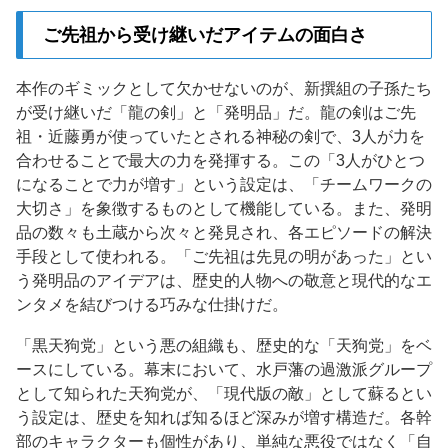
ご先祖から受け継いだアイテムの面白さ
本作のギミックとして欠かせないのが、新撰組の子孫たち
が受け継いだ「龍の剣」と「発明品」だ。龍の剣はご先
祖・近藤勇が使っていたとされる神秘の剣で、3人が力を
合わせることで最大の力を発揮する。この「3人がひとつ
になることで力が増す」という設定は、「チームワークの
大切さ」を象徴するものとして機能している。また、発明
品の数々も土蔵から次々と発見され、各エピソードの解決
手段として使われる。「ご先祖は先見の明があった」とい
う発明品のアイデアは、歴史的人物への敬意と現代的なエ
ンタメを結びつける巧みな仕掛けだ。
「黒天狗党」という悪の組織も、歴史的な「天狗党」をベ
ースにしている。幕末において、水戸藩の過激派グループ
として知られた天狗党が、「現代版の敵」として蘇るとい
う設定は、歴史を知れば知るほど深みが増す構造だ。各幹
部のキャラクターも個性があり、単純な悪役ではなく「自