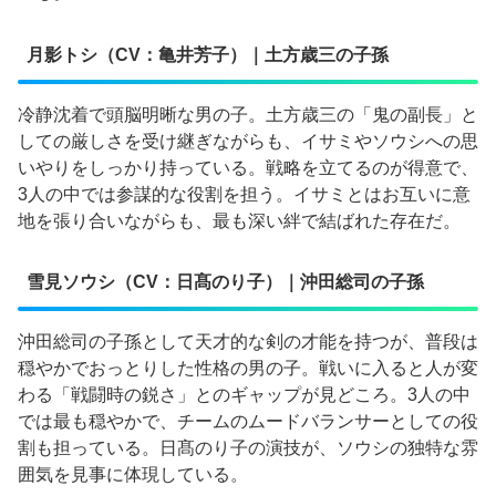
月影トシ（CV：亀井芳子）｜土方歳三の子孫
冷静沈着で頭脳明晰な男の子。土方歳三の「鬼の副長」と
しての厳しさを受け継ぎながらも、イサミやソウシへの思
いやりをしっかり持っている。戦略を立てるのが得意で、
3人の中では参謀的な役割を担う。イサミとはお互いに意
地を張り合いながらも、最も深い絆で結ばれた存在だ。
雪見ソウシ（CV：日髙のり子）｜沖田総司の子孫
沖田総司の子孫として天才的な剣の才能を持つが、普段は
穏やかでおっとりした性格の男の子。戦いに入ると人が変
わる「戦闘時の鋭さ」とのギャップが見どころ。3人の中
では最も穏やかで、チームのムードバランサーとしての役
割も担っている。日髙のり子の演技が、ソウシの独特な雰
囲気を見事に体現している。