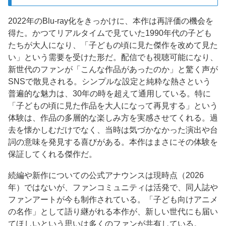
2022年のBlu-ray化をきっかけに、本作は再評価の機会を
得た。かつてリアルタイムで見ていた1990年代の子ども
たちが大人になり、「子どもの頃に見た傑作を改めて見た
い」という需要を受けた形だ。配信でも視聴可能になり、
新世代のファンが「こんな作品があったのか」と驚く声が
SNSで散見される。シンプルな設定と純粋な熱さという
普遍的な魅力は、30年の時を超えて通用している。特に
「子どもの頃に見た作品を大人になって再見する」という
体験は、作品の多層的な楽しみ方を実感させてくれる。過
去を懐かしむだけでなく、当時は気づかなかった演出や台
詞の意味を発見する喜びがある。本作はまさにその体験を
保証してくれる傑作だ。
続編や新作についての公式アナウンスは現時点（2026
年）ではないが、ファンコミュニティは活発で、同人誌や
ファンアートが今も制作されている。「子ども向けアニメ
の名作」として語り継がれる本作が、新しい世代にも届い
てほしいという思いは多くのファンが共有している。