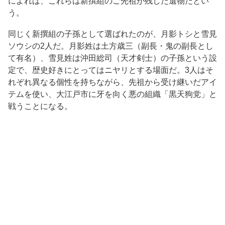
によれば、これらは新撰組のご先祖が残した遺物だとい
う。
同じく新撰組の子孫として選ばれたのが、月影トシと雪見
ソウシの2人だ。月影姓は土方歳三（副長・鬼の副長とし
て有名）、雪見姓は沖田総司（天才剣士）の子孫という設
定で、歴史好きにとってはニヤリとする場面だ。3人はそ
れぞれ異なる個性を持ちながら、先祖から受け継いだアイ
テムを使い、大江戸市に牙を向く悪の組織「黒天狗党」と
戦うことになる。