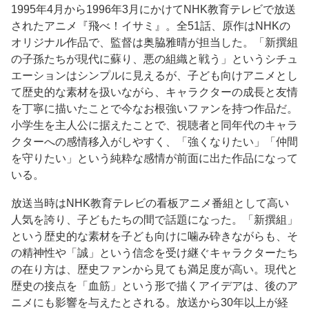
1995年4月から1996年3月にかけてNHK教育テレビで放送
されたアニメ『飛べ！イサミ』。全51話、原作はNHKの
オリジナル作品で、監督は奥脇雅晴が担当した。「新撰組
の子孫たちが現代に蘇り、悪の組織と戦う」というシチュ
エーションはシンプルに見えるが、子ども向けアニメとし
て歴史的な素材を扱いながら、キャラクターの成長と友情
を丁寧に描いたことで今なお根強いファンを持つ作品だ。
小学生を主人公に据えたことで、視聴者と同年代のキャラ
クターへの感情移入がしやすく、「強くなりたい」「仲間
を守りたい」という純粋な感情が前面に出た作品になって
いる。
放送当時はNHK教育テレビの看板アニメ番組として高い
人気を誇り、子どもたちの間で話題になった。「新撰組」
という歴史的な素材を子ども向けに噛み砕きながらも、そ
の精神性や「誠」という信念を受け継ぐキャラクターたち
の在り方は、歴史ファンから見ても満足度が高い。現代と
歴史の接点を「血筋」という形で描くアイデアは、後のア
ニメにも影響を与えたとされる。放送から30年以上が経