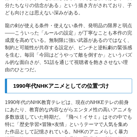
分たちなりの信念がある」という描き方がされており、子
ども向けとは思えない深みがある。
龍の剣が使える条件・使えない条件、発明品の限界と弱点
——こういった「ルールの設定」が丁寧なことも本作の完
成度を高めている。無制限に強い武器があるのではなく、
制約と可能性が共存する設定が、ピンチと逆転劇の緊張感
を生む。毎回「今回はどうやって敵を倒すか」というパズ
ル的な面白さが、51話を通じて視聴者を飽きさせない理
由のひとつだ。
1990年代NHKアニメとしての位置づけ
1990年代のNHK教育テレビは、現在のNHKEテレの前身
にあたり、教育的な内容ながらエンタメ性の高いアニメを
多数放送していた時期だ。『飛べ！イサミ』はその中でも
特に「歴史学習×冒険×友情」というテーマで人気を集め
た作品として記憶されている。NHKのアニメらしく暴力