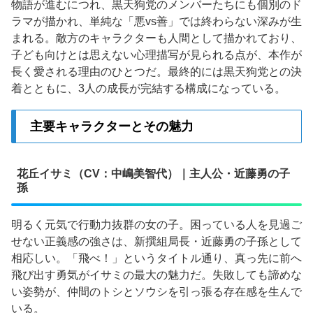
物語が進むにつれ、黒天狗党のメンバーたちにも個別のド
ラマが描かれ、単純な「悪vs善」では終わらない深みが生
まれる。敵方のキャラクターも人間として描かれており、
子ども向けとは思えない心理描写が見られる点が、本作が
長く愛される理由のひとつだ。最終的には黒天狗党との決
着とともに、3人の成長が完結する構成になっている。
主要キャラクターとその魅力
花丘イサミ（CV：中嶋美智代）｜主人公・近藤勇の子
孫
明るく元気で行動力抜群の女の子。困っている人を見過ご
せない正義感の強さは、新撰組局長・近藤勇の子孫として
相応しい。「飛べ！」というタイトル通り、真っ先に前へ
飛び出す勇気がイサミの最大の魅力だ。失敗しても諦めな
い姿勢が、仲間のトシとソウシを引っ張る存在感を生んで
いる。