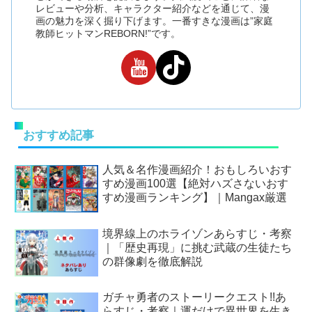
レビューや分析、キャラクター紹介などを通じて、漫
画の魅力を深く掘り下げます。一番すきな漫画は”家庭
教師ヒットマンREBORN!”です。
おすすめ記事
人気＆名作漫画紹介！おもしろいおす
すめ漫画100選【絶対ハズさないおす
すめ漫画ランキング】｜Mangax厳選
境界線上のホライゾンあらすじ・考察
｜「歴史再現」に挑む武蔵の生徒たち
の群像劇を徹底解説
ガチャ勇者のストーリークエスト!!あ
らすじ・考察｜運だけで異世界を生き