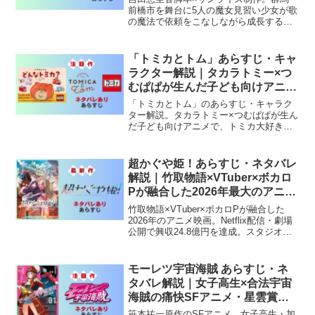
前橋市を舞台に5人の魔女見習い少女が歌
の魔法で依頼をこなしながら成長する
2025年春アニメ。
「トミカとトム」あらすじ・キャ
ラクター解説｜タカラトミー×つ
むぱぱが生んだ子ども向けアニメ
の世界
「トミカとトム」のあらすじ・キャラク
ター解説。タカラトミー×つむぱぱが生ん
だ子ども向けアニメで、トミカ大好きな
くまのぬいぐるみ・トムの夜の冒険を徹
底紹介します。
超かぐや姫！あらすじ・ネタバレ
解説｜竹取物語×VTuber×ボカロ
Pが融合した2026年最大のアニメ
映画
竹取物語×VTuber×ボカロPが融合した
2026年のアニメ映画。Netflix配信・劇場
公開で興収24.8億円を達成。スタジオコ
ロリド制作の傑作。
モーレツ宇宙海賊 あらすじ・ネ
タバレ解説｜女子高生×合法宇宙
海賊の痛快SFアニメ・星雲賞受
賞作品
笹本祐一原作のSFアニメ。女子高生・加