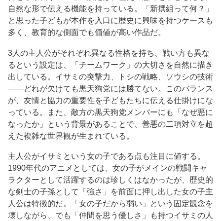
自然な形で伝える機能を持っている。「新撰組って何？」
と思った子どもが本作を入口に歴史に興味を持つケースも
多く、教育的な側面でも価値が高い作品だ。
3人の主人公がそれぞれ異なる性格を持ち、戦い方も異な
るという設定は、「チームワーク」の大切さを自然に描き
出している。イサミの突撃力、トシの戦略、ソウシの技術
——どれが欠けても黒天狗党には勝てない。このバランス
が、友情と協力の重要性を子どもたちに伝える仕掛けにな
っている。また、敵方の黒天狗党メンバーにも「なぜ悪に
なったか」という背景があることで、善悪の二項対立を超
えた複雑な世界観が生まれている。
主人公がイサミという女の子である点も注目に値する。
1990年代のアニメとしては、女の子がメインの戦闘キャ
ラクターとして活躍するのは珍しくはなかったが、歴史的
な剣士の子孫として「強さ」を前面に押し出した女の子主
人公は特徴的だ。「女の子だから弱い」という固定観念を
壊しながら、でも「仲間を思う優しさ」も持つイサミの人