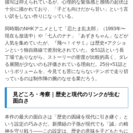
描写は抑えられているが、心理的な緊張感と感情の起伏は
十分に描かれており、「子ども向けだから甘い」という言
い訳をしない作りになっている。
同時期のNHKアニメとして「忍たま乱太郎」（1993年〜
現在も放送中）や「七人のナナ」「あずきちゃん」などが
人気を集めていたが、『飛べ！イサミ』は歴史×アクショ
ンという独自路線で差別化されていた。全51話という長
丁場でありながら、ストーリーの密度が比較的高く、ダレ
る展開が少ないのも評価されている理由だ。25分×51話と
いうボリュームを、今見ても苦にならないテンポで走り切
っているのは制作陣の腕のなせる業だろう。
見どころ・考察｜歴史と現代のリンクが生む
面白さ
本作の最大の面白さは「歴史の因縁を現代に引き継ぐ」と
いう設定の巧みさだ。新撰組の子孫が現代でも「誠」の精
神を守り戦う——この設定は、歴史の意味を子どもたちに