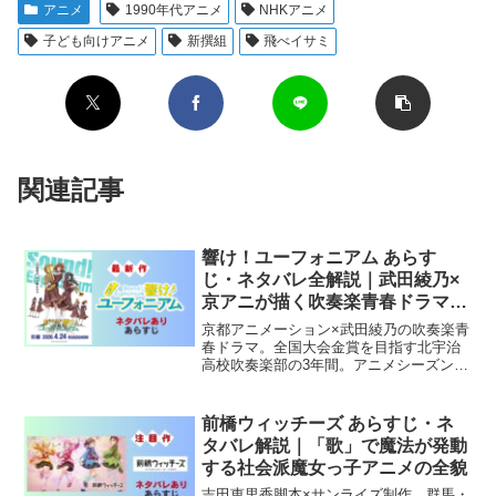
アニメ
1990年代アニメ
NHKアニメ
子ども向けアニメ
新撰組
飛べイサミ
関連記事
響け！ユーフォニアム あらす
じ・ネタバレ全解説｜武田綾乃×
京アニが描く吹奏楽青春ドラマの
金字塔
京都アニメーション×武田綾乃の吹奏楽青
春ドラマ。全国大会金賞を目指す北宇治
高校吹奏楽部の3年間。アニメシーズン
1〜3の完全解説。
前橋ウィッチーズ あらすじ・ネ
タバレ解説｜「歌」で魔法が発動
する社会派魔女っ子アニメの全貌
吉田恵里香脚本×サンライズ制作。群馬・