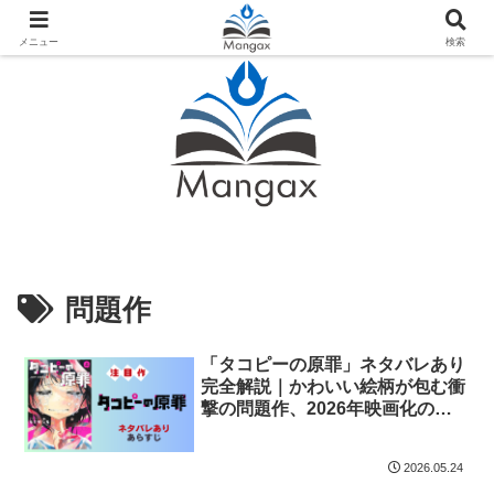
人気おすすめ漫画紹介ならMangax（マンガックス）
メニュー
検索
問題作
「タコピーの原罪」ネタバレあり
完全解説｜かわいい絵柄が包む衝
撃の問題作、2026年映画化の全
貌
2026.05.24