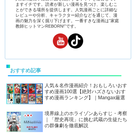
ますイチです。読者が新しい漫画を見つけ、楽しむこ
とができる場所を提供します。人気漫画ごとに詳細な
レビューや分析、キャラクター紹介などを通じて、漫
画の魅力を深く掘り下げます。一番すきな漫画は”家庭
教師ヒットマンREBORN!”です。
おすすめ記事
人気＆名作漫画紹介！おもしろいおす
すめ漫画100選【絶対ハズさないおす
すめ漫画ランキング】｜Mangax厳選
境界線上のホライゾンあらすじ・考察
｜「歴史再現」に挑む武蔵の生徒たち
の群像劇を徹底解説