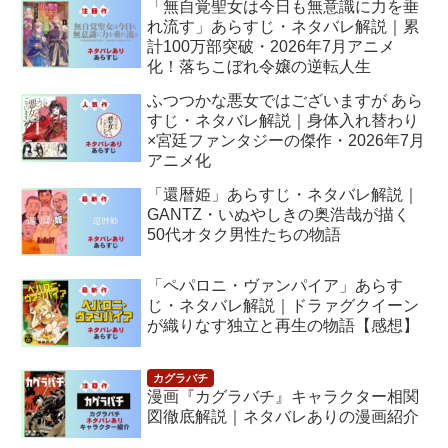
「無自覚聖女は今日も無意識に力を垂
れ流す」あらすじ・ネタバレ解説｜累
計100万部突破・2026年7月アニメ
化！落ちこぼれ令嬢の逆転人生
ふつつかな悪女ではございますが あら
すじ・ネタバレ解説｜身体入れ替わり
×宮廷ファンタジーの傑作・2026年7月
アニメ化
「還暦姫」あらすじ・ネタバレ解説｜
GANTZ・いぬやしきの奥浩哉が描く
50代オタク男性たちの物語
「ペパロニ・ヴァンパイア」あらす
じ・ネタバレ解説｜ドラァグクイーン
が織りなす独立と再生の物語【感想】
漫画『カグラバチ』キャラクター相関
図徹底解説｜ネタバレありの漫画紹介