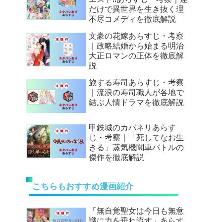
だけで異世界を生き抜く理
不尽コメディを徹底解説
文豪の花嫁あらすじ・考察
｜政略結婚から始まる明治
大正ロマンの正体を徹底解
説
旅する寿司あらすじ・考察
｜流浪の寿司職人が各地で
結ぶ人情ドラマを徹底解説
甲鉄城のカバネリあらす
じ・考察｜「死してなお生
きる」蒸気機関車バトルの
傑作を徹底解説
こちらもおすすめ漫画紹介
「無自覚聖女は今日も無意
識に力を垂れ流す」あらす