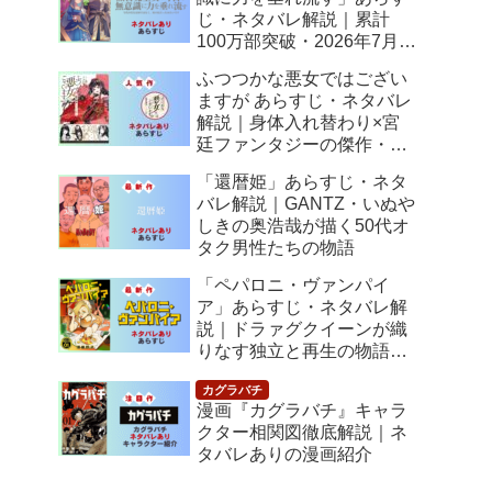
じ・ネタバレ解説｜累計
100万部突破・2026年7月ア
ニメ化！落ちこぼれ令嬢の
ふつつかな悪女ではござい
逆転人生
ますが あらすじ・ネタバレ
解説｜身体入れ替わり×宮
廷ファンタジーの傑作・
2026年7月アニメ化
「還暦姫」あらすじ・ネタ
バレ解説｜GANTZ・いぬや
しきの奥浩哉が描く50代オ
タク男性たちの物語
「ペパロニ・ヴァンパイ
ア」あらすじ・ネタバレ解
説｜ドラァグクイーンが織
りなす独立と再生の物語
【感想】
漫画『カグラバチ』キャラ
クター相関図徹底解説｜ネ
タバレありの漫画紹介