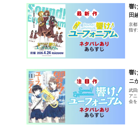
響
田
京都
指す
響
ニ
武田
アニ
会を