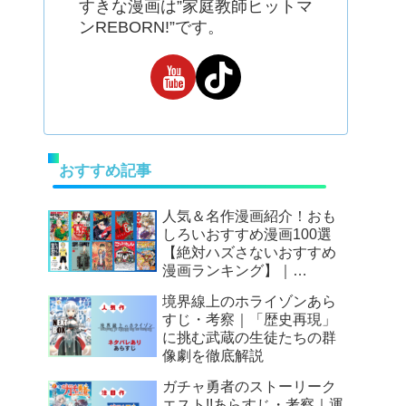
すきな漫画は”家庭教師ヒットマ
ンREBORN!”です。
おすすめ記事
人気＆名作漫画紹介！おも
しろいおすすめ漫画100選
【絶対ハズさないおすすめ
漫画ランキング】｜
Mangax厳選
境界線上のホライゾンあら
すじ・考察｜「歴史再現」
に挑む武蔵の生徒たちの群
像劇を徹底解説
ガチャ勇者のストーリーク
エスト!!あらすじ・考察｜運