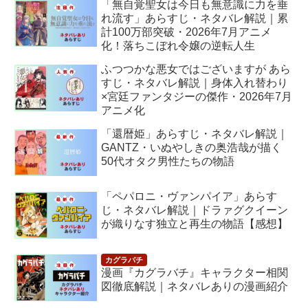
「無自覚聖女は今日も無意識に力を垂
れ流す」あらすじ・ネタバレ解説｜累
計100万部突破・2026年7月アニメ
化！落ちこぼれ令嬢の逆転人生
ふつつかな悪女ではございますが あら
すじ・ネタバレ解説｜身体入れ替わり
×宮廷ファンタジーの傑作・2026年7月
アニメ化
「還暦姫」あらすじ・ネタバレ解説｜
GANTZ・いぬやしきの奥浩哉が描く
50代オタク男性たちの物語
「ペパロニ・ヴァンパイア」あらす
じ・ネタバレ解説｜ドラァグクイーン
が織りなす独立と再生の物語【感想】
漫画『カグラバチ』キャラクター相関
図徹底解説｜ネタバレありの漫画紹介