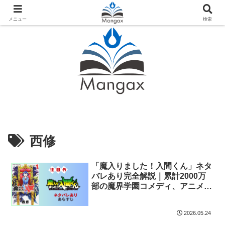
人気おすすめ漫画紹介ならMangax（マンガックス）
メニュー
検索
西修
「魔入りました！入間くん」ネタ
バレあり完全解説｜累計2000万
部の魔界学園コメディ、アニメ4
期も放送中
2026.05.24