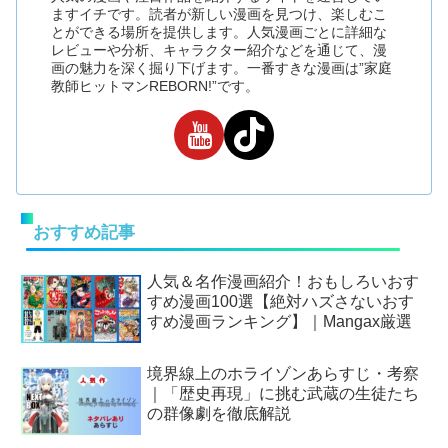
ますイチです。読者が新しい漫画を見つけ、楽しむこ
とができる場所を提供します。人気漫画ごとに詳細な
レビューや分析、キャラクター紹介などを通じて、漫
画の魅力を深く掘り下げます。一番すきな漫画は”家庭
教師ヒットマンREBORN!”です。
おすすめ記事
人気＆名作漫画紹介！おもしろいおす
すめ漫画100選【絶対ハズさないおす
すめ漫画ランキング】｜Mangax厳選
境界線上のホライゾンあらすじ・考察
｜「歴史再現」に挑む武蔵の生徒たち
の群像劇を徹底解説