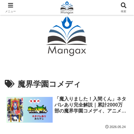
人気おすすめ漫画紹介ならMangax（マンガックス）
メニュー
検索
魔界学園コメディ
「魔入りました！入間くん」ネタ
バレあり完全解説｜累計2000万
部の魔界学園コメディ、アニメ4
期も放送中
2026.05.24