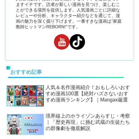
ますイチです。読者が新しい漫画を見つけ、楽しむこ
とができる場所を提供します。人気漫画ごとに詳細な
レビューや分析、キャラクター紹介などを通じて、漫
画の魅力を深く掘り下げます。一番すきな漫画は”家庭
教師ヒットマンREBORN!”です。
おすすめ記事
人気＆名作漫画紹介！おもしろいおす
すめ漫画100選【絶対ハズさないおす
すめ漫画ランキング】｜Mangax厳選
境界線上のホライゾンあらすじ・考察
｜「歴史再現」に挑む武蔵の生徒たち
の群像劇を徹底解説