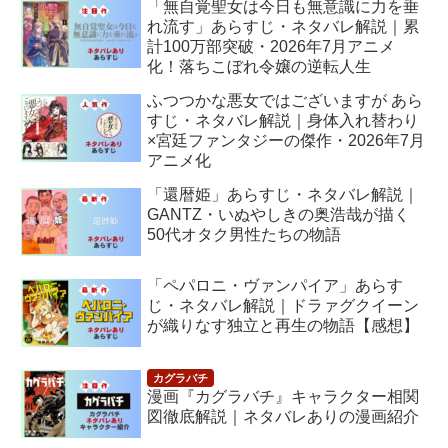
「無自覚聖女は今日も無意識に力を垂
れ流す」あらすじ・ネタバレ解説｜累
計100万部突破・2026年7月アニメ
化！落ちこぼれ令嬢の逆転人生
ふつつかな悪女ではございますが あら
すじ・ネタバレ解説｜身体入れ替わり
×宮廷ファンタジーの傑作・2026年7月
アニメ化
「還暦姫」あらすじ・ネタバレ解説｜
GANTZ・いぬやしきの奥浩哉が描く
50代オタク男性たちの物語
「ペパロニ・ヴァンパイア」あらす
じ・ネタバレ解説｜ドラァグクイーン
が織りなす独立と再生の物語【感想】
漫画『カグラバチ』キャラクター相関
図徹底解説｜ネタバレありの漫画紹介