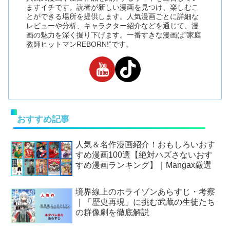
ますイチです。読者が新しい漫画を見つけ、楽しむこ
とができる場所を提供します。人気漫画ごとに詳細な
レビューや分析、キャラクター紹介などを通じて、漫
画の魅力を深く掘り下げます。一番すきな漫画は”家庭
教師ヒットマンREBORN!”です。
おすすめ記事
人気＆名作漫画紹介！おもしろいおす
すめ漫画100選【絶対ハズさないおす
すめ漫画ランキング】｜Mangax厳選
境界線上のホライゾンあらすじ・考察
｜「歴史再現」に挑む武蔵の生徒たち
の群像劇を徹底解説