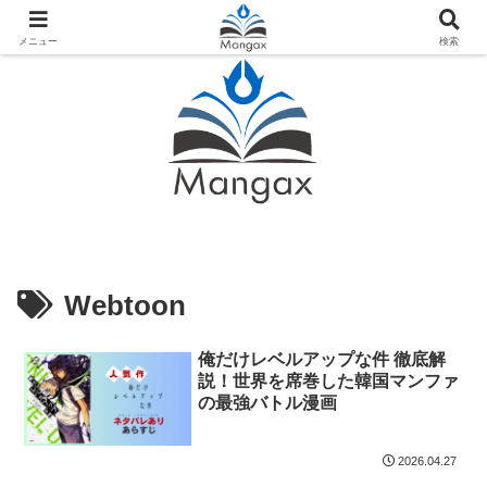
人気おすすめ漫画紹介ならMangax（マンガックス）
メニュー
検索
Webtoon
俺だけレベルアップな件 徹底解
説！世界を席巻した韓国マンファ
の最強バトル漫画
2026.04.27