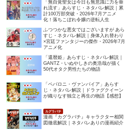
「無自覚聖女は今日も無意識に力を垂
れ流す」あらすじ・ネタバレ解説｜累
計100万部突破・2026年7月アニメ
化！落ちこぼれ令嬢の逆転人生
ふつつかな悪女ではございますが あら
すじ・ネタバレ解説｜身体入れ替わり
×宮廷ファンタジーの傑作・2026年7月
アニメ化
「還暦姫」あらすじ・ネタバレ解説｜
GANTZ・いぬやしきの奥浩哉が描く
50代オタク男性たちの物語
「ペパロニ・ヴァンパイア」あらす
じ・ネタバレ解説｜ドラァグクイーン
が織りなす独立と再生の物語【感想】
漫画『カグラバチ』キャラクター相関
図徹底解説｜ネタバレありの漫画紹介